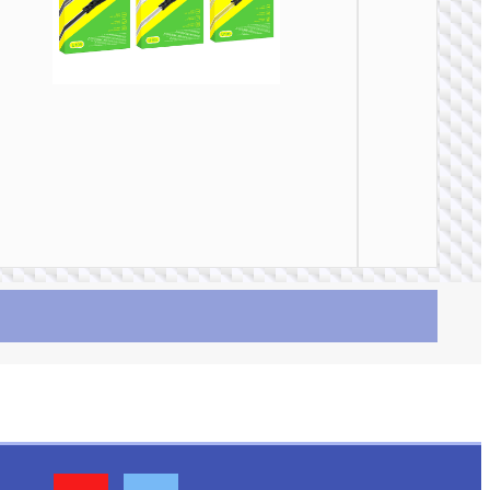
TYPE-
AKA USB
U137 
屏显充
据线 Typ
C to Typ
PD 60