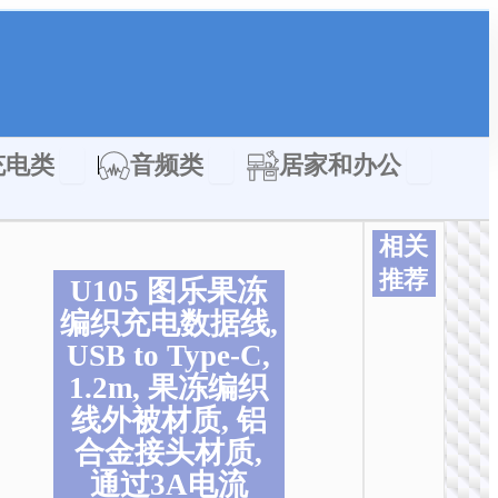
类
Open 充电类
Open 音频类
Open 居家
充电类
音频类
居家和办公
相关
推荐
U105 图乐果冻
本
本
本
本
本
本
编织充电数据线,
产
产
产
产
产
产
USB to Type-C,
品
品
品
品
品
品
1.2m, 果冻编织
有
有
有
有
有
有
多
多
多
多
多
多
线外被材质, 铝
种
种
种
种
种
种
合金接头材质,
变
变
变
变
变
变
通过3A电流
体
体
体
体
体
体