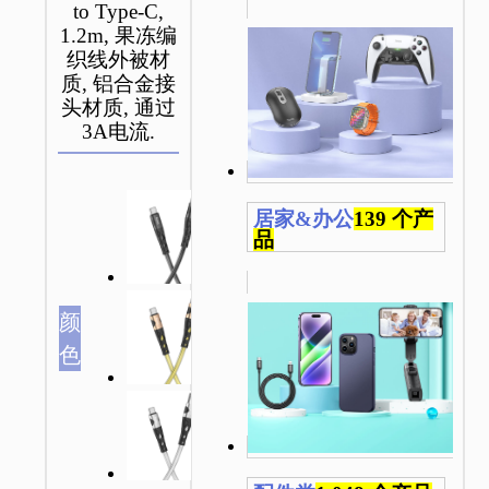
to Type-C,
1.2m, 果冻编
织线外被材
质, 铝合金接
头材质, 通过
3A电流.
居家&办公
139 个产
品
颜
色