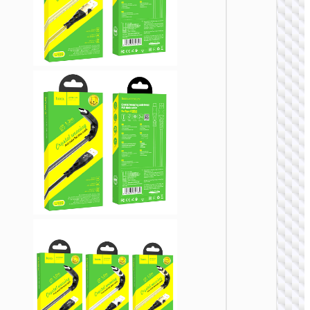
TYPE-
AKA USB
U137 
5A屏显
数据线 U
to Type