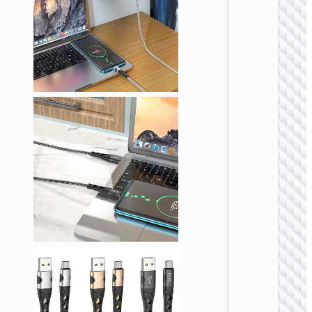
TYPE-
AKA USB
U138 
60W多
充电数
Type-C 
USB t
Type-C 
烟器