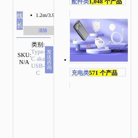
配件类
1,048 个产品
1.2m/3.94ft
线
长
清除
类别:
Type-
发
SKU:
送
C aka
N/A
咨
USB-
询
C
充电类
571 个产品