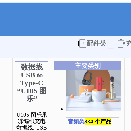
Open 配件
配件类
主要类别
数据线
USB to
Type-C
“U105 图
乐”
U105 图乐果
冻编织充电
音频类
334 个产品
数据线, USB