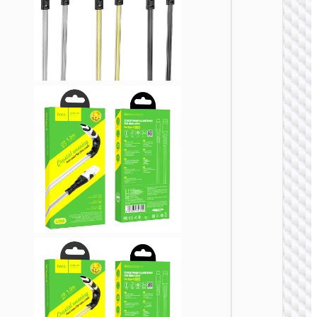
LIGHTN
U138 
60W多
充电数
Type-C /
to Type-
点烟