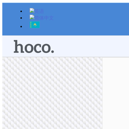
跳
至
内
容