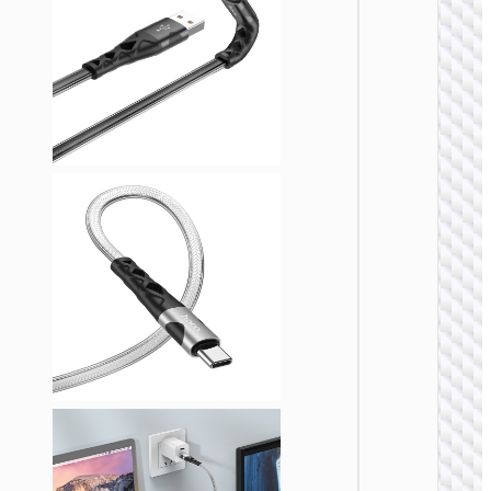
LIGHTN
U138 
一60W
数据
Type-C /
to Type-
LED