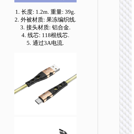
可
可
可
可
可
可
在
在
在
在
在
在
1. 长度: 1.2m. 重量: 39g.
产
产
产
产
产
产
2. 外被材质: 果冻编织线.
品
品
品
品
品
品
3. 接头材质: 铝合金.
页
页
页
页
页
页
4. 线芯: 118根线芯.
TYPE-
面
面
面
面
面
面
5. 通过3A电流.
AKA USB
上
上
上
上
上
上
选
选
选
选
选
选
U138 
择
择
择
择
择
择
一充电
线60
这
这
这
这
这
这
Type-C 
些
些
些
些
些
些
USB t
选
选
选
选
选
选
Type-C 
项
项
项
项
项
项
LED