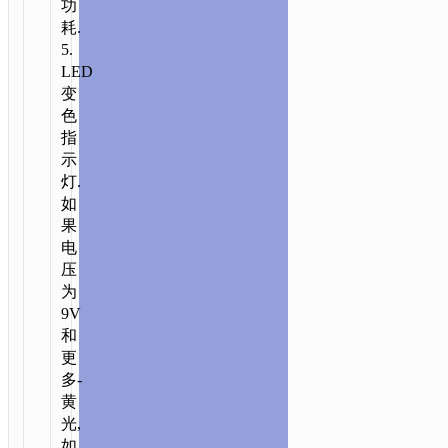
功
耗.
5.
LED
变
色
指
示
灯.
如
果
电
压
为
9V
和
更
多-
黄
光,
如