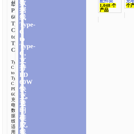
配件类
充
数
线
1,048 个
个
据
PD
产品
60W
线
Type-
Type-
C
C
to
to
Type-
Type-
C
C,
支
Type-
持
C
to
PD
Type-
60W
C
快
PD
60W
充,
充
透
电
明
数
据
硅
线.
胶,
适
线
用