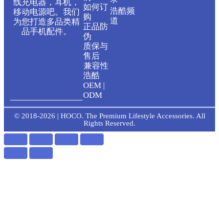
线充电器，耳机，
如何订
浩酷频
移动电源吧。我们
t
e
购
道
为您打造多品类精
正品防
品手机配件。
伪
u
b
质保与
售后
b
o
兼容性
浩酷
OEM |
e
o
ODM
k
© 2018-2026 | HOCO. The Premium Lifestyle Accessories. All
Rights Reserved.
-
f