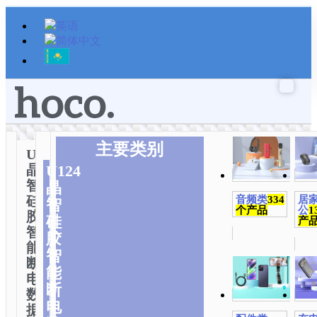
跳
至
内
容
主要类别
U124
晶
U124
智
晶
硅
音频类
334
居
智
个产品
公
1
胶
硅
产
智
胶
能
智
断
能
电
断
数
电
据