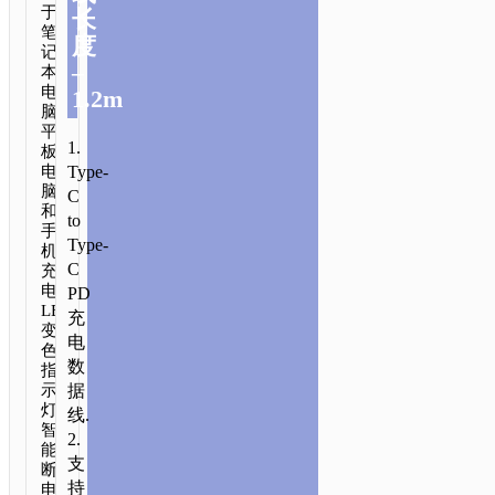
于
长
笔
度
记
–
本
电
1.2m
脑,
平
1.
板
Type-
电
脑
C
和
to
手
Type-
机
C
充
电.
PD
LED
充
变
电
色
数
指
据
示
灯.
线.
智
2.
能
支
断
持
电