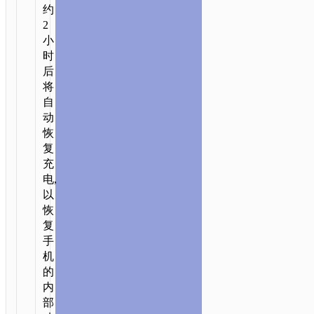
TYPE-
约
C
2
小
时
后
将
自
动
恢
复
充
电,
以
恢
复
手
机
的
内
部