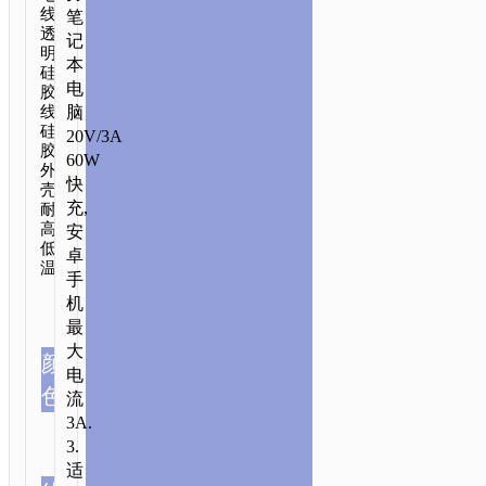
线.
笔
透
记
明
本
硅
电
胶
脑
线.
硅
20V/3A
胶
60W
外
快
壳.
充,
耐
高
安
低
卓
温.
手
机
最
大
颜
电
色
流
3A.
3.
适