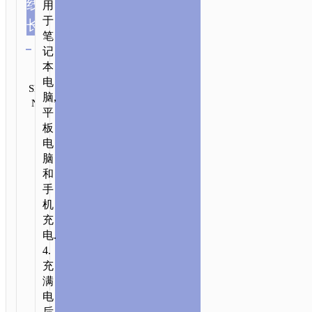
线
1.2m/3.94ft
用
于
长
清除
笔
记
类别:
本
Type-
发
电
SKU:
送
C aka
脑,
N/A
咨
USB-
平
询
C
板
电
脑
和
手
机
首
充
页
/
配
电.
件
4.
类
/
数
充
据
满
线
/
TYPE-
电
C
后