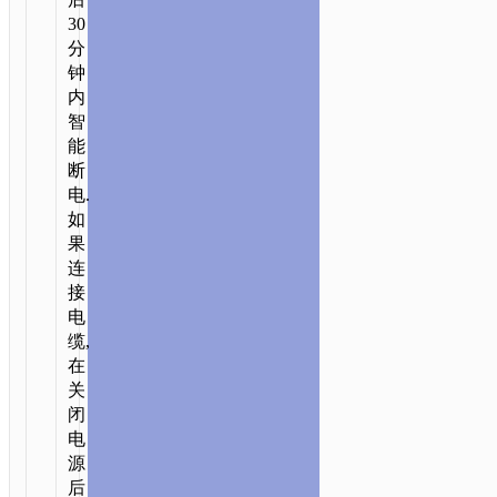
AKA
30
分
USB-
钟
C
/ U124
内
晶
智
智
能
硅
断
胶
电.
智
如
能
果
断
连
电
接
数
电
据
缆,
线
在
PD
关
60W
闭
TYPE-
电
C
源
TO
后