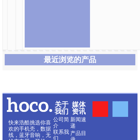
最近浏览的产品
Y
F
关于
媒体
我们
资讯
o
a
公司简
新闻速
快来浩酷挑选你喜
介
递
欢的手机壳，数据
联系我
产品目
u
c
线，蓝牙音响，无
们
录