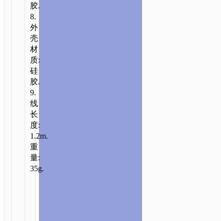
胶.
8.
外
壳
材
质:
硅
胶.
9.
线
长
度:
1.2m.
重
量:
35g.