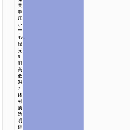
果
电
压
小
于
9V-
绿
光.
6.
耐
高
低
温.
7.
线
材
质:
透
明
硅