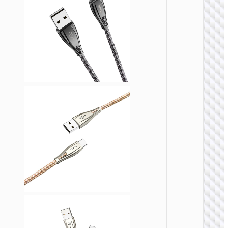
LIGHTN
U138 
一60W
数据
Type-C /
to Type-
LED