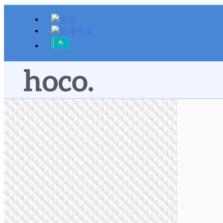
跳
至
内
容