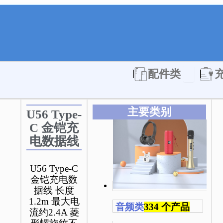
Open 配件
配件类
主要类别
U56 Type-
C 金铠充
电数据线
U56 Type-C
金铠充电数
据线 长度
1.2m 最大电
音频类
334 个产品
流约2.4A 菱