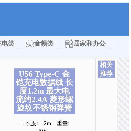
类
Open 充电类
Open 音频类
Open 居家
充电类
音频类
居家和办公
相关
U56 Type-C 金
推荐
铠充电数据线 长
本
本
本
本
本
本
产
产
产
产
产
产
度1.2m 最大电
品
品
品
品
品
品
流约2.4A 菱形螺
有
有
有
有
有
有
旋纹不锈钢弹簧
多
多
多
多
多
多
种
种
种
种
种
种
变
变
变
变
变
变
1. 长度: 1.2m，重量:
体
体
体
体
体
体
50g.