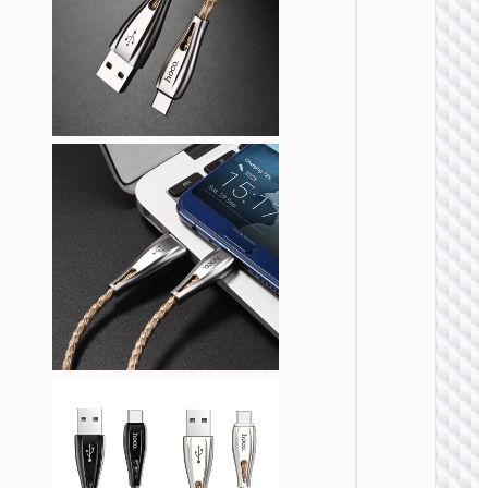
LIGHTN
U138 
60W多
充电数
Type-C /
to Type-
点烟