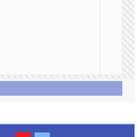
TYPE-
AKA USB
U137 
屏显充
据线 Typ
C to Typ
PD 60