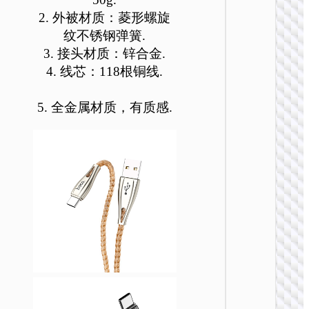
可
可
可
可
可
可
2. 外被材质：菱形螺旋
在
在
在
在
在
在
纹不锈钢弹簧.
产
产
产
产
产
产
3. 接头材质：锌合金.
品
品
品
品
品
品
4. 线芯：118根铜线.
页
页
页
页
页
页
TYPE-
面
面
面
面
面
面
AKA USB
上
上
上
上
上
上
5. 全金属材质，有质感.
选
选
选
选
选
选
U138 
择
择
择
择
择
择
一充电
线60
这
这
这
这
这
这
Type-C 
些
些
些
些
些
些
USB t
选
选
选
选
选
选
Type-C 
项
项
项
项
项
项
LED