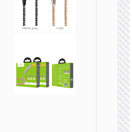
TYPE-
AKA USB
U137 
5A屏显
数据线 U
to Type