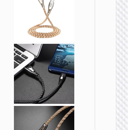
TYPE-
AKA USB
U138 
60W多
充电数
Type-C 
USB t
Type-C 
烟器