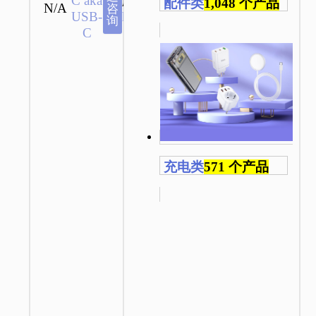
C aka
牌：
配件类
1,048 个产品
N/A
咨
USB-
hoco
询
C
充电类
571 个产品