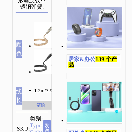
形螺旋纹不
锈钢弹簧.
颜
色
居家&办公
139 个产
品
1.2m/3.94ft
线
长
清除
类别:
Type-
品
发
SKU:
送