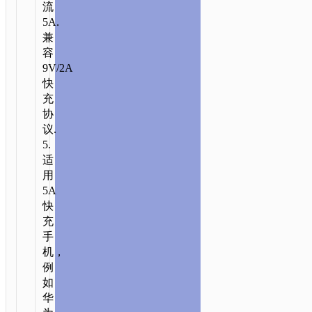
流
件
5A.
类
/
数
兼
据
容
线
/
TYPE-
9V/2A
C
快
AKA
充
USB-
协
C
/ X11
议.
TYPE-
5.
C
适
5A
用
快
5A
充
快
数
充
据
手
线
机，
例
如
华