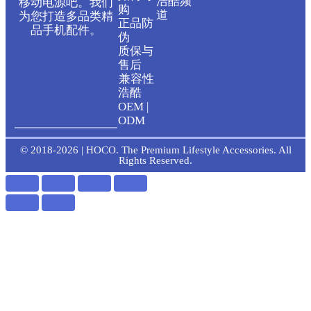
浩酷频
移动电源吧。我们
t
e
购
道
为您打造多品类精
正品防
品手机配件。
伪
u
b
质保与
售后
b
o
兼容性
浩酷
OEM |
e
o
ODM
k
© 2018-2026 | HOCO. The Premium Lifestyle Accessories. All
Rights Reserved.
-
f