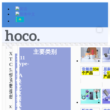
跳
至
内
容
主要类别
X11
X11
Type-
Type-
C
C
5A
音频类
334
居
个产品
公
1
5A
快
产
充
快
数
充
据
数
线
据
线
X11