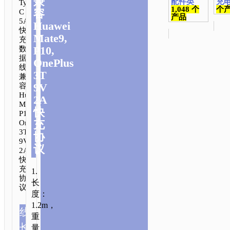
兼
配件类
充
Type-
1,048 个
个
容
C
产品
5A
Huawei
快
Mate9,
充
P10,
数
据
OnePlus
线
3T
兼
9V
容
Huawei
2A
Mate9,
快
P10,
充
OnePlus
3T
协
9V
议
2A
快
充
1.
协
长
议.
度：
1.2m，
线
重
1.2m/3.94ft
长
量