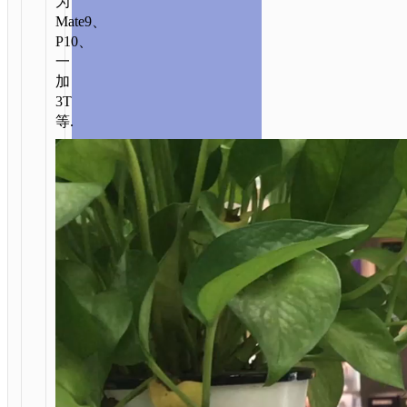
为
Mate9、
P10、
一
加
3T
等.