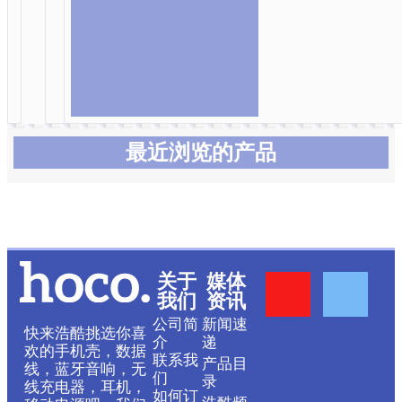
最近浏览的产品
Y
F
关于
媒体
我们
资讯
o
a
公司简
新闻速
快来浩酷挑选你喜
介
递
欢的手机壳，数据
联系我
产品目
u
c
线，蓝牙音响，无
们
录
线充电器，耳机，
如何订