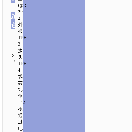
(g)：
29.
x11 type c
颜
2.
白红
x11 type c
色
外
黑红
被：
清除
TPE.
3.
类别:
接
Type-
发
品
SKU:
送
头：
C aka
牌：
N/A
咨
TPE.
hoco
USB-
询
4.
C
线
芯：
纯
铜，
142
根，
通
首
过
页
/
配
电