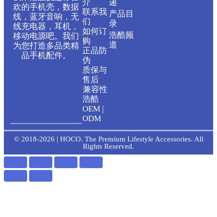
介
递
欢的手机壳，数据
联系我
产品目
u
c
线，蓝牙音响，无
们
录
线充电器，耳机，
如何订
浩酷频
移动电源吧。我们
t
e
购
道
为您打造多品类精
正品防
品手机配件。
伪
u
b
质保与
售后
b
o
兼容性
浩酷
OEM |
e
o
ODM
k
© 2018-2026 | HOCO. The Premium Lifestyle Accessories. All
Rights Reserved.
-
f