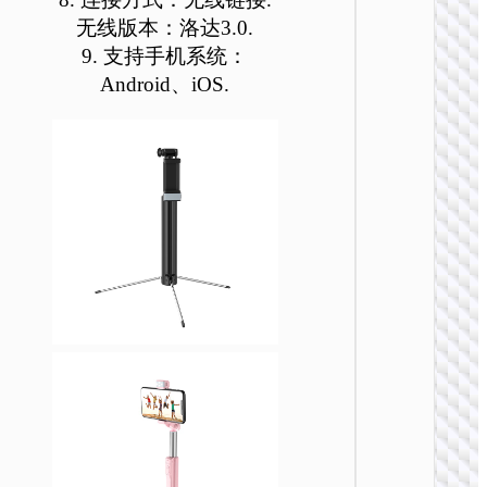
无线版本：洛达3.0.
9. 支持手机系统：
Android、iOS.
自拍
K31 
磁吸挂
自拍
K30 
挂脖