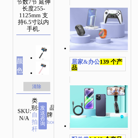
节数7节 延伸
长度255-
1125mm 支
持6.5寸以内
手机.
颜
居家&办公
139 个产
品
色
清除
类
别:
品
发
SKU:
送
自
牌：
N/A
咨
拍
hoco
询
杆