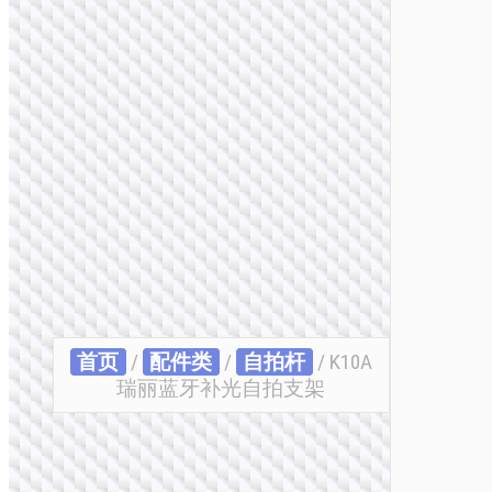
首页
/
配件类
/
自拍杆
/ K10A
瑞丽蓝牙补光自拍支架