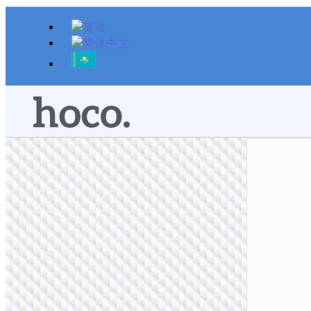
跳
至
内
容