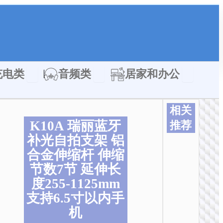
类
Open 充电类
Open 音频类
Open 居家
充电类
音频类
居家和办公
相关
K10A 瑞丽蓝牙
推荐
补光自拍支架 铝
合金伸缩杆 伸缩
节数7节 延伸长
度255-1125mm
支持6.5寸以内手
灯
机