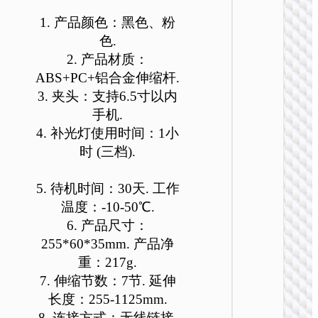
K160 
灯
1. 产品颜色：黑色、粉
色.
2. 产品材质：
ABS+PC+铝合金伸缩杆.
3. 夹头：支持6.5寸以内
手机.
自拍
4. 补光灯使用时间：1小
K33 
时 (三档).
能助
5. 待机时间：30天. 工作
温度：-10-50℃.
6. 产品尺寸：
255*60*35mm. 产品净
重：217g.
平板
7. 伸缩节数：7节. 延伸
K32 
长度：255-1125mm.
云台直
8. 连接方式：无线链接.