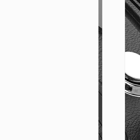
车载充
Z59A
96W点
载充