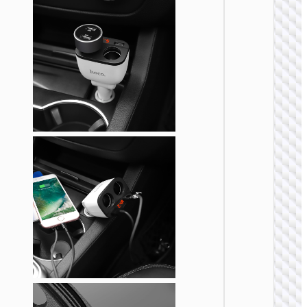
车载充
Z58 悦
PD30
电器