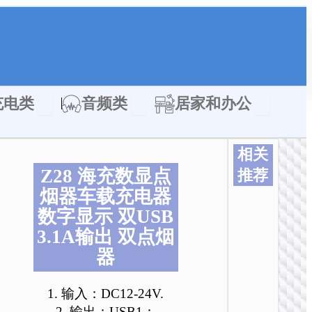
类
Open 充电类
Open 音频类
Open 居家
充电类
音频类
居家和办公
相关
Z28 海充数显点
推荐
烟器车载充电器
数字显示 双USB
3.1A输出 双点烟
器
1. 输入：DC12-24V.
2. 输出：USB1：