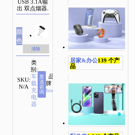
USB 3.1A输
出 双点烟器.
颜
色
清除
居家&办公
139 个产
类
品
别:
车
品
发
SKU:
送
载
牌：
N/A
咨
充
hoco
询
电
器