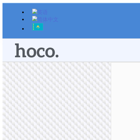
跳
至
内
容