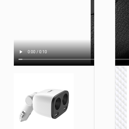
车载充
Z59 悦
双
PD30W+
双点烟
充电