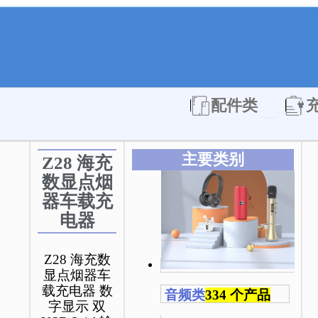
Open 配件
配件类
主要类别
Z28 海充
数显点烟
器车载充
电器
Z28 海充数
显点烟器车
载充电器 数
音频类
334 个产品
字显示 双