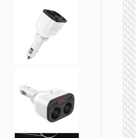
车载充
Z58A
48W
PD30W+
车载充
装