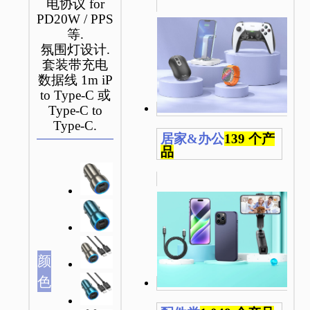
电协议 for
PD20W / PPS
等.
氛围灯设计.
套装带充电
数据线 1m iP
to Type-C 或
Type-C to
Type-C.
居家&办公
139 个产
品
颜
色