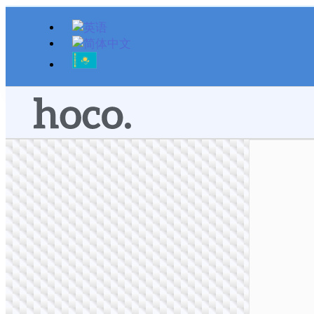
跳
至
内
容