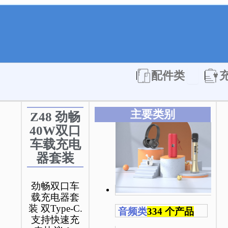
Open 配件
配件类
主要类别
Z48 劲畅
40W双口
车载充电
器套装
劲畅双口车
载充电器套
装 双Type-C.
音频类
334 个产品
支持快速充