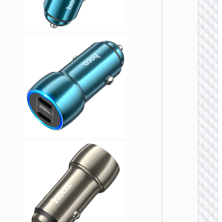
车载充
Z59 悦
双
PD30W+
双点烟
充电