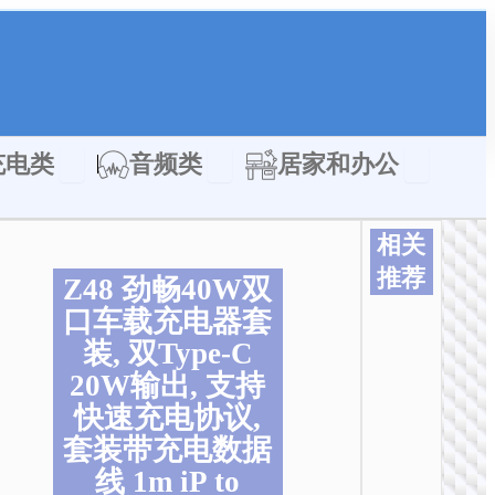
类
Open 充电类
Open 音频类
Open 居家
充电类
音频类
居家和办公
相关
推荐
Z48 劲畅40W双
口车载充电器套
装, 双Type-C
20W输出, 支持
快速充电协议,
套装带充电数据
线 1m iP to