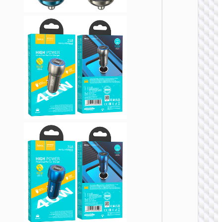
车载充
Z58A
48W
PD30W+
车载充
装