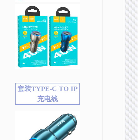
车载充
Z58 悦
套装TYPE-C TO IP
PD30
电器
充电线