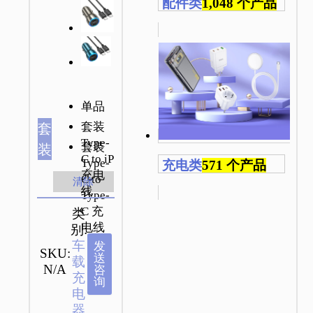
配件类
1,048 个产品
单品
套装
套
Type-
套装
装
C to iP
Type-
充电类
571 个产品
充电
C to
清除
线
Type-
C 充
类
电线
别:
车
发
SKU:
送
载
N/A
咨
充
询
电
器