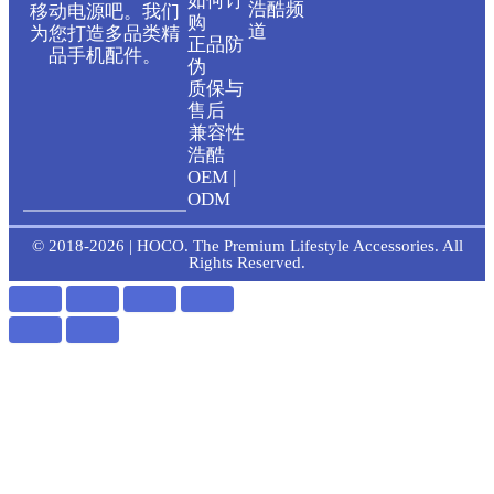
如何订
浩酷频
移动电源吧。我们
t
e
购
道
为您打造多品类精
正品防
品手机配件。
伪
u
b
质保与
售后
b
o
兼容性
浩酷
OEM |
e
o
ODM
k
© 2018-2026 | HOCO. The Premium Lifestyle Accessories. All
Rights Reserved.
-
f