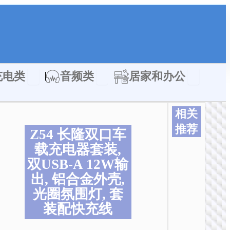
类
Open 充电类
Open 音频类
Open 居家
充电类
音频类
居家和办公
相关
推荐
Z54 长隆双口车
载充电器套装,
双USB-A 12W输
出, 铝合金外壳,
光圈氛围灯, 套
装配快充线