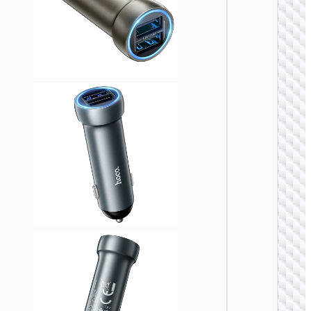
车载充
Z59 悦
双
PD30W+
双点烟
充电