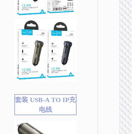
车载充
Z58 悦
PD30
电器
套装 USB-A TO IP充
电线