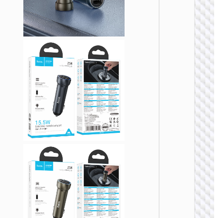
车载充
Z58A
48W
PD30W+
车载充
装