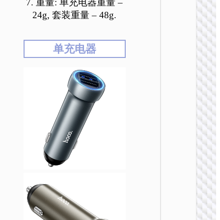
7. 重量: 单充电器重量 –
24g, 套装重量 – 48g.
单充电器
车载充
Z59A
96W点
载充