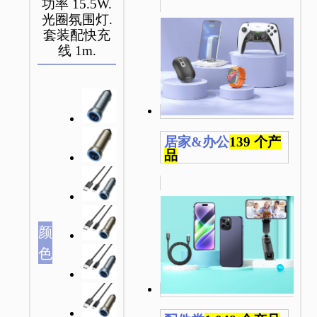
功率 15.5W.
光圈氛围灯.
套装配快充
线 1m.
居家&办公
139 个产
品
颜
色