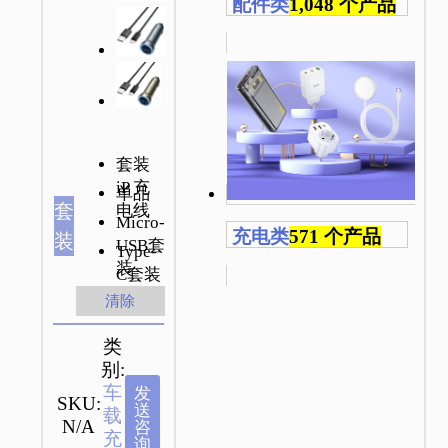
配件类
1,048 个产品
套装
iP 充
单品
套
电线
Micro-
充电类
571 个产品
装
USB套
Type-
装
C套装
清除
类
别:
车
发
SKU:
送
载
N/A
咨
充
询