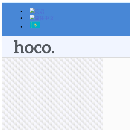
跳
至
内
容