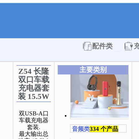
Open 配件
配件类
主要类别
Z54 长隆
双口车载
充电器套
装 15.5W
双USB-A口
车载充电器
套装.
音频类
334 个产品
最大输出总