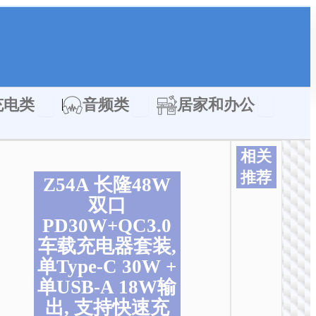
类
Open 充电类
Open 音频类
Open 居家
充电类
音频类
居家和办公
相关
推荐
Z54A 长隆48W
双口
PD30W+QC3.0
车载充电器套装,
单Type-C 30W +
单USB-A 18W输
出, 支持快速充