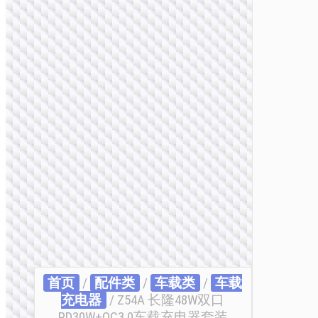
首页
/
配件类
/
车载类
/
车载
充电器
/ Z54A 长隆48W双口
PD30W+QC3.0车载充电器套装