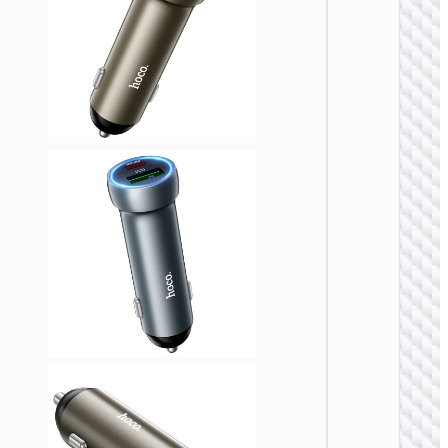
车载充
Z59 悦
双
PD30W+
双点烟
充电