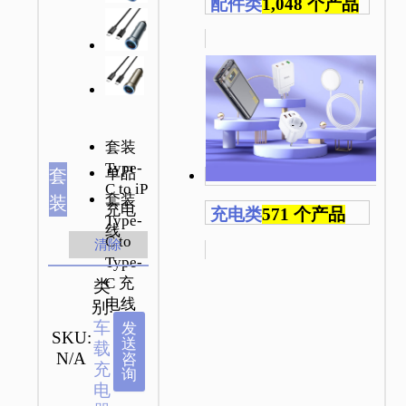
配件类
1,048 个产品
套装
Type-
单品
套
C to iP
套装
装
充电
充电类
571 个产品
Type-
线
C to
清除
Type-
C 充
类
电线
别:
车
发
SKU:
送
载
N/A
咨
充
询
电