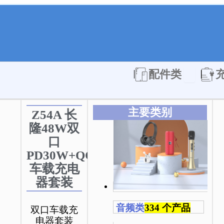
Open 配件
配件类
主要类别
Z54A 长
隆48W双
口
PD30W+QC3.0
车载充电
器套装
音频类
334 个产品
双口车载充
电器套装