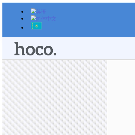
跳
至
内
容