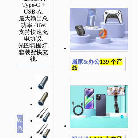
Type-C +
USB-A.
最大输出总
功率 48W.
支持快速充
电协议.
光圈氛围灯.
套装配快充
线.
居家&办公
139 个产
品
颜
色