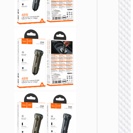
车载充
Z58 悦
PD30
电器