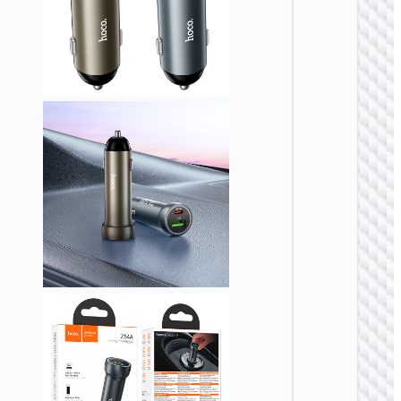
车载充
Z58A
48W
PD30W+
车载充
装