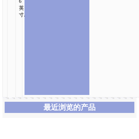
6
英
寸.
最近浏览的产品