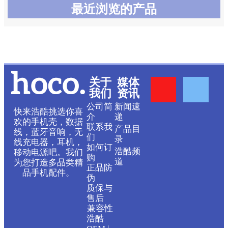
最近浏览的产品
Y
F
关于
媒体
我们
资讯
o
a
公司简
新闻速
快来浩酷挑选你喜
介
递
欢的手机壳，数据
联系我
产品目
u
c
线，蓝牙音响，无
们
录
线充电器，耳机，
如何订
浩酷频
移动电源吧。我们
t
e
购
道
为您打造多品类精
正品防
品手机配件。
伪
u
b
质保与
售后
b
o
兼容性
浩酷