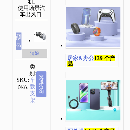
机.
使用场景汽
车出风口.
颜
色
清除
居家&办公
139 个产
品
类
别:
发
SKU:
车
送
N/A
载
咨
询
支
架