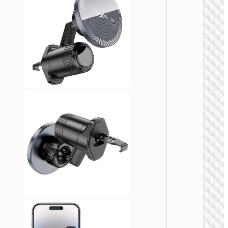
车载支
H80 豪
重力车
支架