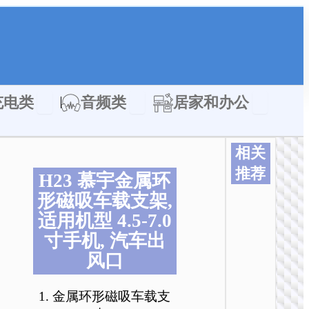
类
Open 充电类
Open 音频类
Open 居家
充电类
音频类
居家和办公
相关
推荐
H23 慕宇金属环
本
本
本
本
本
本
形磁吸车载支架,
产
产
产
产
产
产
适用机型 4.5-7.0
品
品
品
品
品
品
寸手机, 汽车出
有
有
有
有
有
有
多
多
多
多
多
多
风口
种
种
种
种
种
种
变
变
变
变
变
变
1. 金属环形磁吸车载支
体
体
体
体
体
体