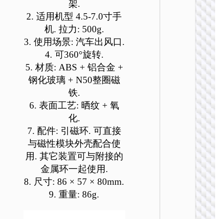
架.
可
可
可
可
可
可
2. 适用机型 4.5-7.0寸手
在
在
在
在
在
在
机. 拉力: 500g.
产
产
产
产
产
产
品
品
品
品
品
品
3. 使用场景: 汽车出风口.
页
页
页
页
页
页
4. 可360°旋转.
车载支
面
面
面
面
面
面
5. 材质: ABS + 铝合金 +
H83 朦
上
上
上
上
上
上
钢化玻璃 + N50整圈磁
金属环
选
选
选
选
选
选
磁吸车
铁.
择
择
择
择
择
择
支架
6. 表面工艺: 晒纹 + 氧
这
这
这
这
这
这
化.
些
些
些
些
些
些
7. 配件: 引磁环. 可直接
选
选
选
选
选
选
项
项
项
项
项
项
与磁性模块外壳配合使
用. 其它装置可与附接的
金属环一起使用.
8. 尺寸: 86 × 57 × 80mm.
9. 重量: 86g.