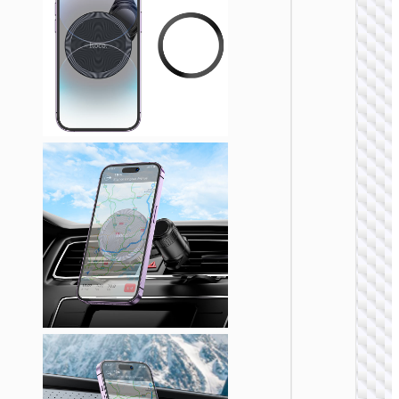
车载支
H79 豪
按压式
载支架