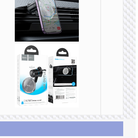
车载支
H78 豪
按压式
载支架