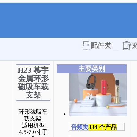
Open 配件
配件类
主要类别
H23 慕宇
金属环形
磁吸车载
支架
环形磁吸车
载支架.
适用机型
音频类
334 个产品
4.5-7.0寸手