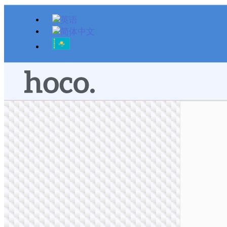
跳
至
内
容