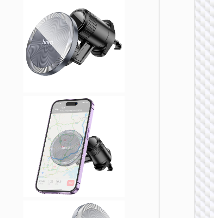
自行车配
H82 豪
自行车
托车通
支架
车载支
H81 豪
重力车
支架