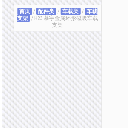
首页
/
配件类
/
车载类
/
车载
支架
/ H23 慕宇金属环形磁吸车载
支架