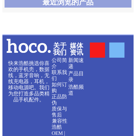
最近浏览的产品
Y
F
关于
媒体
我们
资讯
o
a
公司简
新闻速
快来浩酷挑选你喜
介
递
欢的手机壳，数据
联系我
产品目
u
c
线，蓝牙音响，无
们
录
线充电器，耳机，
如何订
浩酷频
移动电源吧。我们
t
e
购
道
为您打造多品类精
正品防
品手机配件。
伪
u
b
质保与
售后
b
o
兼容性
浩酷
OEM |