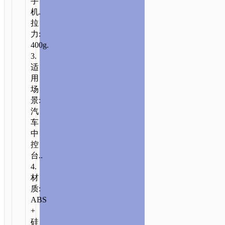
手
机.
拉
力:
400g.
3.
适
用
场
景:
汽
首
车
页
/
配
中
件
控
类
/
车
台..
载
4.
类
/
车
材
载
质:
ABS
支
+
架
/ H35
硅
猎