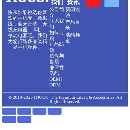
我们
资讯
o
a
公司简
新闻速
快来浩酷挑选你喜
介
递
欢的手机壳，数据
联系我
产品目
u
c
线，蓝牙音响，无
们
录
线充电器，耳机，
如何订
浩酷频
移动电源吧。我们
t
e
购
道
为您打造多品类精
正品防
品手机配件。
伪
u
b
质保与
售后
b
o
兼容性
浩酷
OEM |
e
o
ODM
k
© 2018-2026 | HOCO. The Premium Lifestyle Accessories. All
Rights Reserved.
-
f