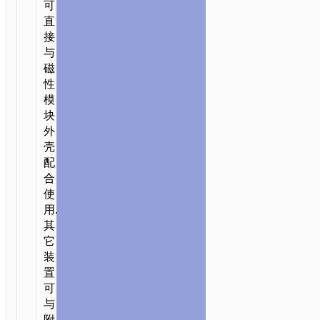
可
直
接
与
磁
性
模
块
外
壳
配
合
使
用.
其
它
装
置
可
与
附