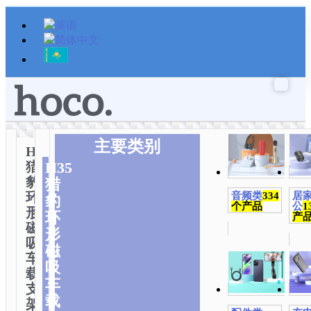
跳
至
内
容
主要类别
H35
猎
H35
豹
猎
环
音频类
334
居
豹
个产品
公
1
形
环
产
磁
形
吸
磁
车
吸
载
车
支
载
架