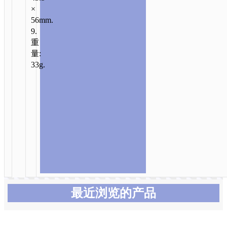
×
56mm.
9.
重
量:
33g.
最近浏览的产品