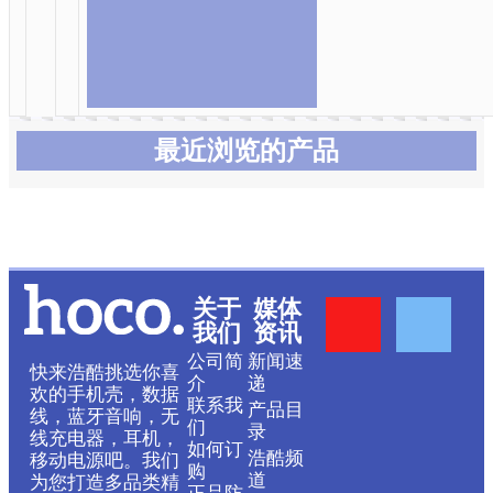
最近浏览的产品
Y
F
关于
媒体
我们
资讯
o
a
公司简
新闻速
快来浩酷挑选你喜
介
递
欢的手机壳，数据
联系我
产品目
u
c
线，蓝牙音响，无
们
录
线充电器，耳机，
如何订
浩酷频
移动电源吧。我们
t
e
购
道
为您打造多品类精