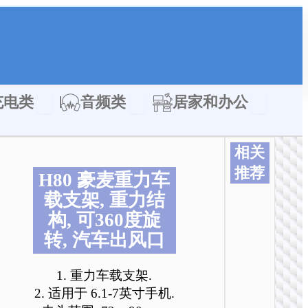
类
Open 充电类
Open 音频类
Open 居家
充电类
音频类
居家和办公
相关
推荐
H80 豪麦重力车
本
本
本
本
本
载支架, 重力结
产
产
产
产
产
构, 可360度旋
品
品
品
品
品
转, 汽车出风口
有
有
有
有
有
多
多
多
多
多
种
种
种
种
种
1. 重力车载支架.
变
变
变
变
变
2. 适用于 6.1-7英寸手机.
体
体
体
体
体