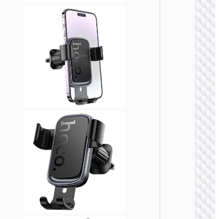
自行车配
H82 豪
自行车
托车通
支架
车载支
H81 豪
重力车
支架