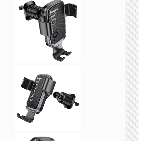
车载支
H79 豪
按压式
载支架