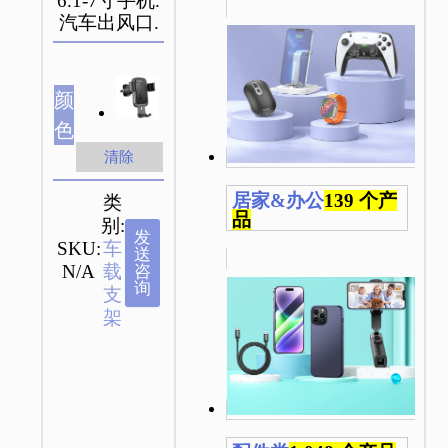
6.1-7寸手机.
汽车出风口.
颜
色
清除
居家&办公
139 个产
类
品
别:
发
SKU:
车
送
N/A
载
咨
询
支
架