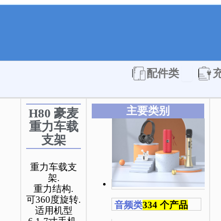
Open 配件
配件类
主要类别
H80 豪麦
重力车载
支架
重力车载支
架.
重力结构.
可360度旋转.
音频类
334 个产品
适用机型