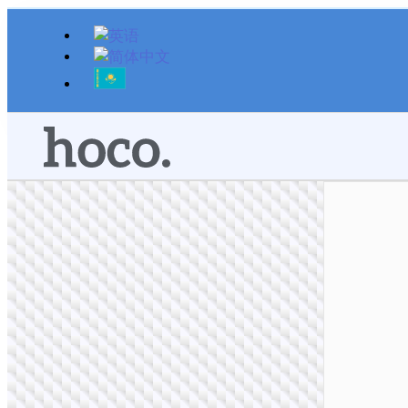
跳
至
内
容