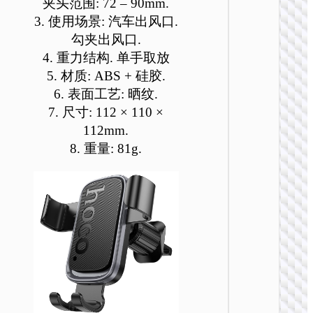
夹头范围: 72 – 90mm.
可
可
可
可
可
3. 使用场景: 汽车出风口.
在
在
在
在
在
勾夹出风口.
产
产
产
产
产
4. 重力结构. 单手取放
品
品
品
品
品
页
页
页
页
页
5. 材质: ABS + 硅胶.
车载支
面
面
面
面
面
6. 表面工艺: 晒纹.
H83 朦
上
上
上
上
上
7. 尺寸: 112 × 110 ×
金属环
选
选
选
选
选
112mm.
磁吸车
择
择
择
择
择
支架
8. 重量: 81g.
这
这
这
这
这
些
些
些
些
些
选
选
选
选
选
项
项
项
项
项