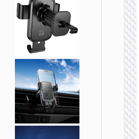
车载支
H78 豪
按压式
载支架