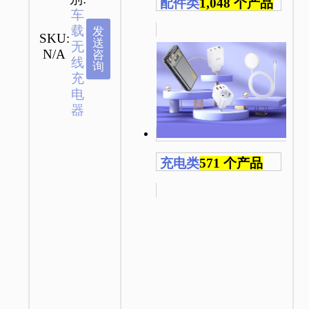
配件类
1,048 个产品
车
载
发
SKU:
送
无
N/A
咨
线
询
充
电
器
充电类
571 个产品