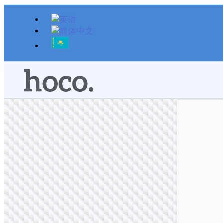
跳
至
内
容