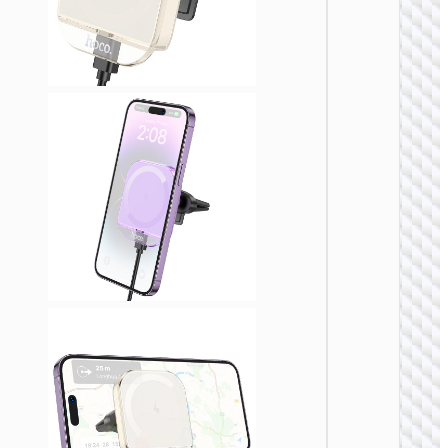
电器
HW31 
能环形
吸无线
充车载
架
车载无线
电器
HW30 
能环形