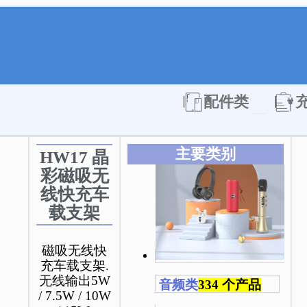
Open 配件
配件类
主要类别
HW17 晶
彩磁吸无
线快充车
载支架
磁吸无线快
充车载支架.
无线输出5W
音频类
334 个产品
/ 7.5W / 10W