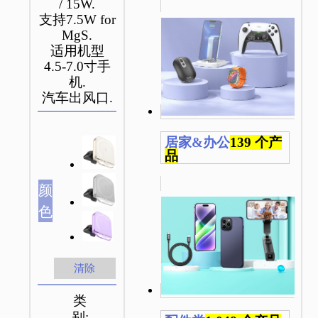
/ 15W.
支持7.5W for
MgS.
适用机型
4.5-7.0寸手
机.
汽车出风口.
居家&办公
139 个产
品
颜
色
清除
类
别: