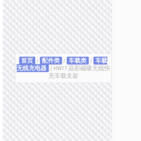
首页
/
配件类
/
车载类
/
车载
无线充电器
/ HW17 晶彩磁吸无线快
充车载支架