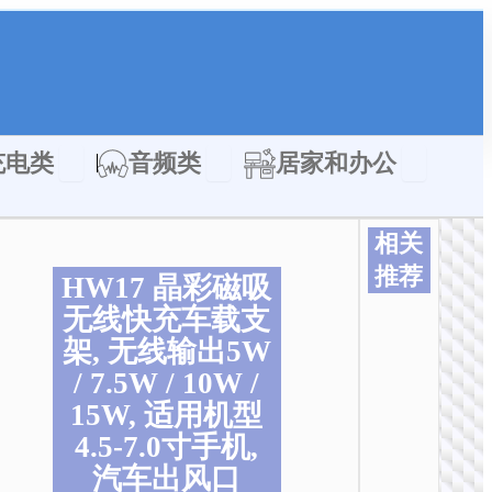
类
Open 充电类
Open 音频类
Open 居家
充电类
音频类
居家和办公
相关
推荐
HW17 晶彩磁吸
本
本
本
本
本
本
无线快充车载支
产
产
产
产
产
产
架, 无线输出5W
品
品
品
品
品
品
/ 7.5W / 10W /
有
有
有
有
有
有
多
多
多
多
多
多
15W, 适用机型
种
种
种
种
种
种
4.5-7.0寸手机,
变
变
变
变
变
变
汽车出风口
体
体
体
体
体
体