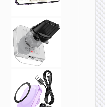
吸无线
充车载
架
车载无线
电器
HW29 
腾环形
吸无线
充车载
架