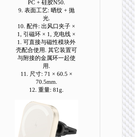
PC + 硅胶N50.
9. 表面工艺: 晒纹 + 抛
车载无线
光.
电器
10. 配件: 出风口夹子 ×
1, 引磁环 × 1, 充电线 ×
HW32 
能按压
1. 可直接与磁性模块外
无线快
壳配合使用. 其它装置可
车载支
与附接的金属环一起使
用.
11. 尺寸: 71 × 60.5 ×
70.5mm.
12. 重量: 81g.
车载无线