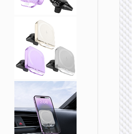
车载无线
电器
HW28 
乐二合
无线快
车载支