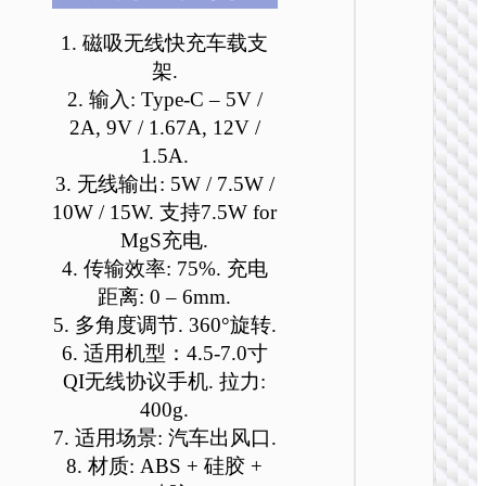
可
可
可
可
可
可
在
在
在
在
在
在
1. 磁吸无线快充车载支
产
产
产
产
产
产
架.
品
品
品
品
品
品
2. 输入: Type-C – 5V /
页
页
页
页
页
页
2A, 9V / 1.67A, 12V /
车载无线
面
面
面
面
面
面
电器
1.5A.
上
上
上
上
上
上
3. 无线输出: 5W / 7.5W /
HW33 
选
选
选
选
选
选
胧金属
10W / 15W. 支持7.5W for
择
择
择
择
择
择
形磁吸
MgS充电.
这
这
这
这
这
这
线快充
些
些
些
些
些
些
载支架
4. 传输效率: 75%. 充电
选
选
选
选
选
选
距离: 0 – 6mm.
项
项
项
项
项
项
5. 多角度调节. 360°旋转.
6. 适用机型：4.5-7.0寸
QI无线协议手机. 拉力:
400g.
7. 适用场景: 汽车出风口.
8. 材质: ABS + 硅胶 +