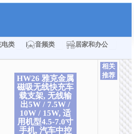
类
Open 充电类
Open 音频类
Open 居家
充电类
音频类
居家和办公
相关
推荐
HW26 雅克金属
本
本
本
本
本
本
磁吸无线快充车
产
产
产
产
产
产
载支架, 无线输
品
品
品
品
品
品
出5W / 7.5W /
有
有
有
有
有
有
多
多
多
多
多
多
10W / 15W, 适
种
种
种
种
种
种
用机型4.5-7.0寸
变
变
变
变
变
变
手机, 汽车中控
体
体
体
体
体
体