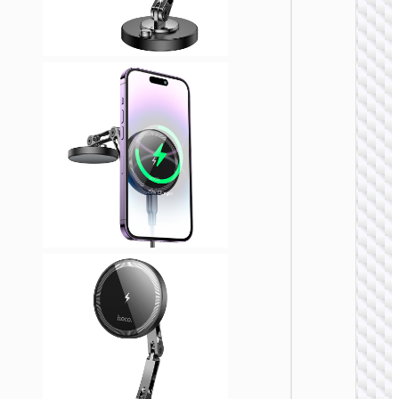
电器
HW31 
能环形
吸无线
充车载
架
车载无线
电器
HW30 
能环形