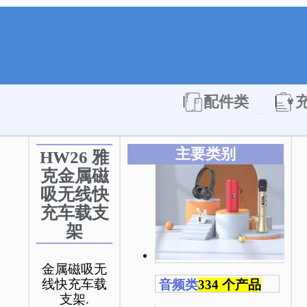
Open 配件
配件类
主要类别
HW26 雅
克金属磁
吸无线快
充车载支
架
金属磁吸无
线快充车载
音频类
334 个产品
支架.