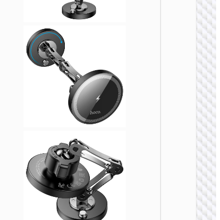
吸无线
充车载
架
车载无线
电器
HW29 
腾环形
吸无线
充车载
架