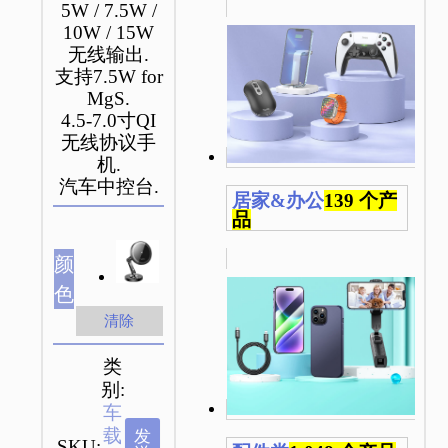
5W / 7.5W /
10W / 15W
无线输出.
支持7.5W for
MgS.
4.5-7.0寸QI
无线协议手
机.
汽车中控台.
居家&办公
139 个产
品
颜
色
清除
类
别:
车
载
发
SKU: