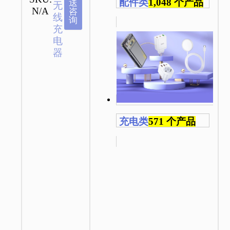
配件类
1,048 个产品
送
无
N/A
咨
线
询
充
电
器
充电类
571 个产品