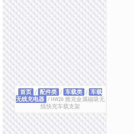
首页
/
配件类
/
车载类
/
车载
无线充电器
/ HW26 雅克金属磁吸无
线快充车载支架