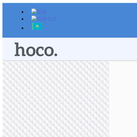
跳
至
内
容