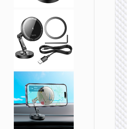
车载无线
电器
HW28 
乐二合
无线快
车载支