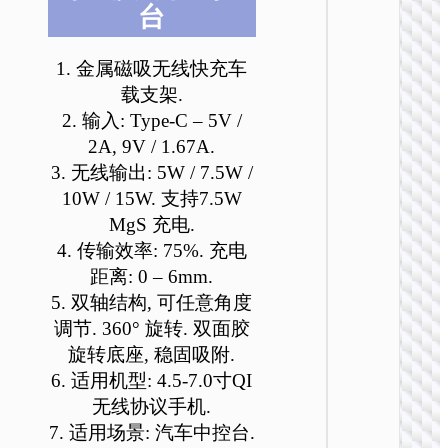
台
可
可
可
可
可
可
在
在
在
在
在
在
产
产
产
产
产
产
1. 金属磁吸无线快充车
品
品
品
品
品
品
载支架.
页
页
页
页
页
页
车载无线
2. 输入: Type-C – 5V /
面
面
面
面
面
面
电器
2A, 9V / 1.67A.
上
上
上
上
上
上
3. 无线输出: 5W / 7.5W /
HW33 
选
选
选
选
选
选
胧金属
10W / 15W. 支持7.5W
择
择
择
择
择
择
形磁吸
这
这
这
这
这
这
MgS 充电.
线快充
些
些
些
些
些
些
载支架
4. 传输效率: 75%. 充电
选
选
选
选
选
选
距离: 0 – 6mm.
项
项
项
项
项
项
5. 双轴结构, 可任意角度
调节. 360° 旋转. 双面胶
旋转底座, 稳固吸附.
6. 适用机型: 4.5-7.0寸QI
无线协议手机.
7. 适用场景: 汽车中控台.