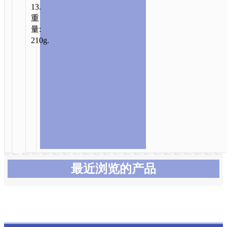
13.
重
量:
210g.
最近浏览的产品