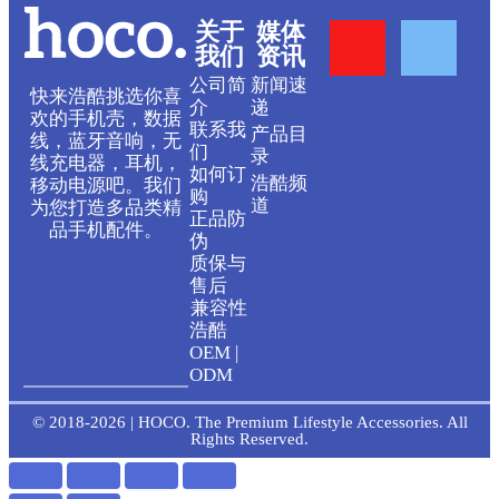
Y
F
关于
媒体
我们
资讯
o
a
公司简
新闻速
快来浩酷挑选你喜
介
递
欢的手机壳，数据
联系我
产品目
u
c
线，蓝牙音响，无
们
录
线充电器，耳机，
如何订
浩酷频
移动电源吧。我们
t
e
购
道
为您打造多品类精
正品防
品手机配件。
伪
u
b
质保与
售后
b
o
兼容性
浩酷
OEM |
e
o
ODM
k
© 2018-2026 | HOCO. The Premium Lifestyle Accessories. All
Rights Reserved.
-