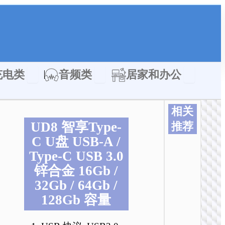
类
Open 充电类
Open 音频类
Open 居家
充电类
音频类
居家和办公
相关
UD8 智享Type-
推荐
C U盘 USB-A /
本
本
本
本
本
产
产
产
产
产
Type-C USB 3.0
品
品
品
品
品
锌合金 16Gb /
有
有
有
有
有
32Gb / 64Gb /
多
多
多
多
多
128Gb 容量
种
种
种
种
种
变
变
变
变
变
体
体
体
体
体