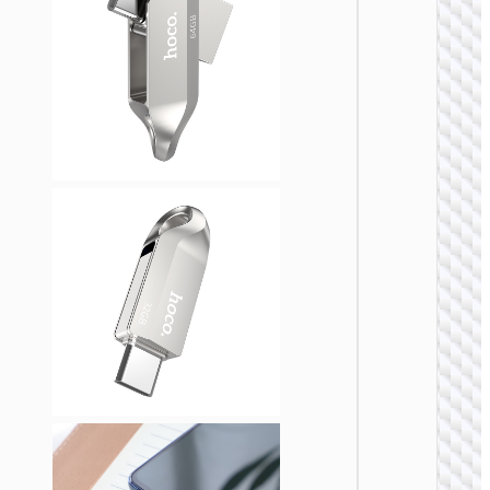
U盘
UD7 极
SSD移
态硬盘
USB &
Type-C 3
Gen2