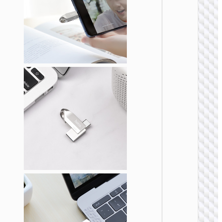
U盘
UD5 智
高速闪
盘