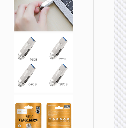
U盘
UD4 智
高速闪
盘