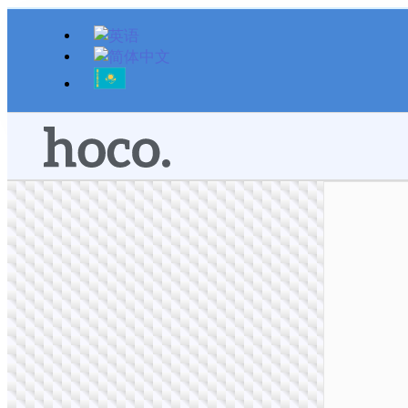
跳
至
内
容