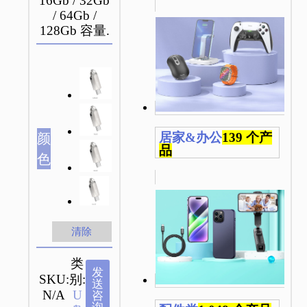
16Gb / 32Gb
/ 64Gb /
128Gb 容量.
居家&办公
139 个产
颜
品
色
清除
类
发
SKU:
别:
送
N/A
U
咨