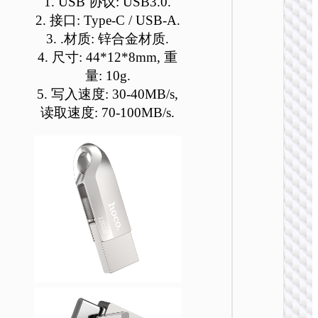
1. USB 协议: USB3.0.
可
可
可
可
可
2. 接口: Type-C / USB-A.
在
在
在
在
在
3. .材质: 锌合金材质.
产
产
产
产
产
4. 尺寸: 44*12*8mm, 重
品
品
品
品
品
量: 10g.
页
页
页
页
页
U盘
面
面
面
面
面
5. 写入速度: 30-40MB/s,
UD9 灵
上
上
上
上
上
读取速度: 70-100MB/s.
迷你车
选
选
选
选
选
音乐U
择
择
择
择
择
这
这
这
这
这
些
些
些
些
些
选
选
选
选
选
项
项
项
项
项