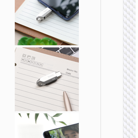
U盘
UD6 智
盘