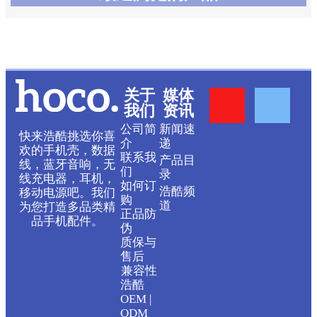
Y
F
关于
媒体
我们
资讯
o
a
公司简
新闻速
快来浩酷挑选你喜
介
递
欢的手机壳，数据
联系我
产品目
u
c
线，蓝牙音响，无
们
录
线充电器，耳机，
如何订
浩酷频
移动电源吧。我们
t
e
购
道
为您打造多品类精
正品防
品手机配件。
伪
u
b
质保与
售后
b
o
兼容性
浩酷
OEM |
e
o
ODM