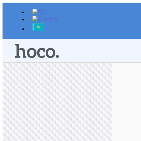
跳
至
内
容