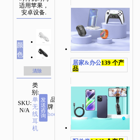
适用苹果，
安卓设备.
颜
色
居家&办公
139 个产
品
清除
类
别:
单
品
发
SKU:
送
无
牌：
N/A
咨
线
hoco
询
耳
机