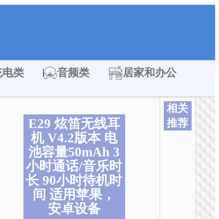
类
Open 充电类
Open 音频类
Open 居家
充电类
音频类
居家和办公
相关
E29 炫笛无线耳
推荐
机 V4.2版本 电
本
本
本
本
本
本
产
产
产
产
产
产
池容量50mAh 3
品
品
品
品
品
品
小时通话/音乐时
有
有
有
有
有
有
长 90小时待机时
多
多
多
多
多
多
间 适用苹果，
种
种
种
种
种
种
变
变
变
变
变
变
安卓设备
体
体
体
体
体
体