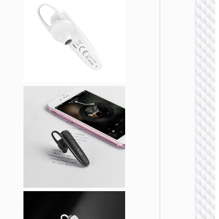
单无线耳
E61 歌
务蓝牙
机