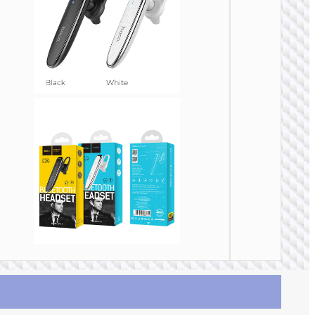
单无线耳
E56 炫
务无线
机