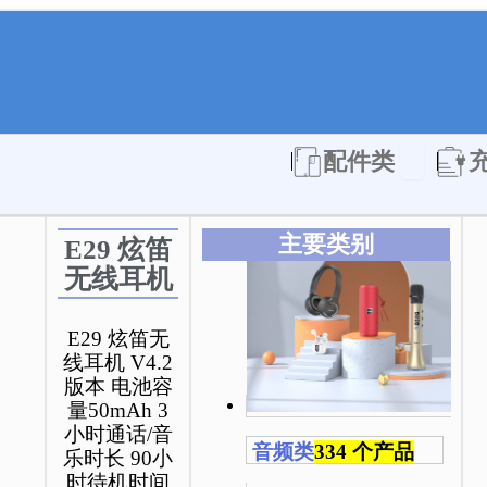
Open 配件
配件类
主要类别
E29 炫笛
无线耳机
E29 炫笛无
线耳机 V4.2
版本 电池容
量50mAh 3
小时通话/音
音频类
334 个产品
乐时长 90小
时待机时间