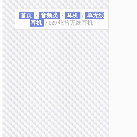
首页
/
音频类
/
耳机
/
单无线
耳机
/ E29 炫笛无线耳机