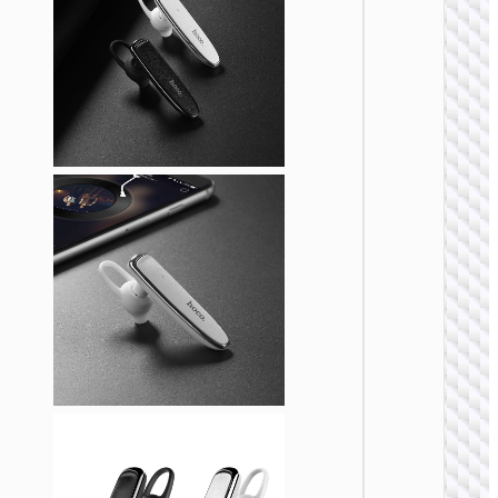
单无线耳
E60 雅
务蓝牙
机