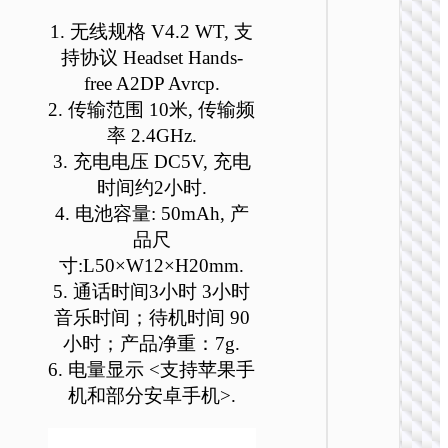
可
可
可
可
可
可
1. 无线规格 V4.2 WT, 支
在
在
在
在
在
在
持协议 Headset Hands-
产
产
产
产
产
产
free A2DP Avrcp.
品
品
品
品
品
品
页
页
页
页
页
页
2. 传输范围 10米, 传输频
单无线耳
面
面
面
面
面
面
率 2.4GHz.
E64 智
上
上
上
上
上
上
3. 充电电压 DC5V, 充电
mini蓝
选
选
选
选
选
选
时间约2小时.
机
择
择
择
择
择
择
4. 电池容量: 50mAh, 产
这
这
这
这
这
这
品尺
些
些
些
些
些
些
寸:L50×W12×H20mm.
选
选
选
选
选
选
项
项
项
项
项
项
5. 通话时间3小时 3小时
音乐时间；待机时间 90
小时；产品净重：7g.
6. 电量显示 <支持苹果手
机和部分安卓手机>.