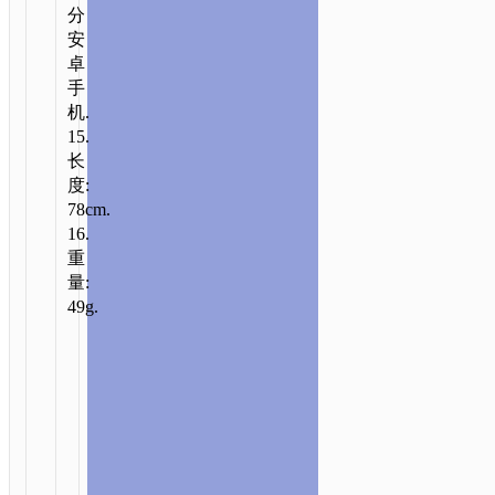
分
安
卓
手
机.
15.
长
度:
78cm.
16.
重
量:
49g.