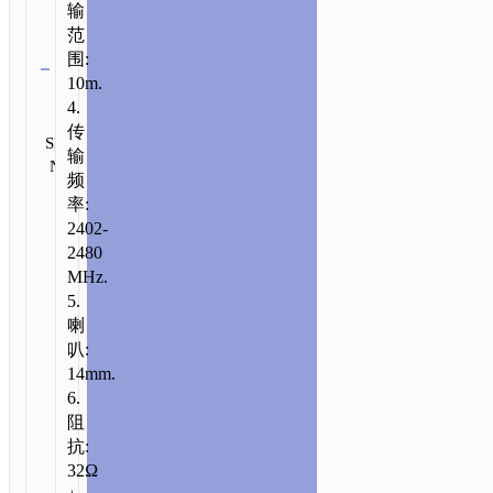
输
范
清除
围:
10m.
类
4.
别:
发
传
无
SKU:
送
输
线
N/A
咨
频
询
耳
率:
机
2402-
2480
MHz.
5.
喇
叭:
14mm.
6.
阻
抗:
32Ω