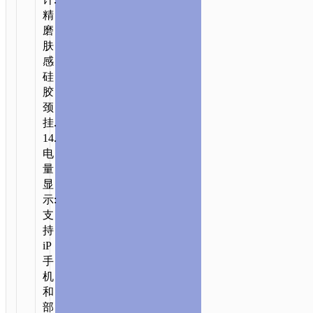
精
磨
肤
感
硅
胶
颈
挂.
14.
电
量
显
示:
支
持
iP
手
机
和
部