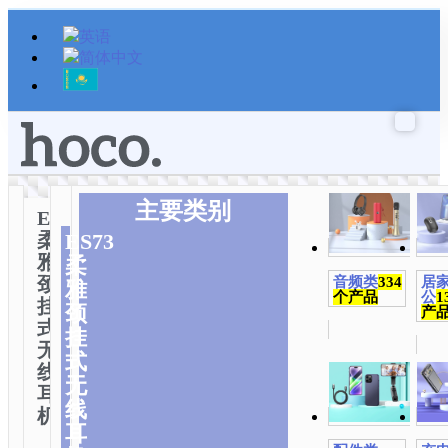
跳
至
内
容
主要类别
ES73
柔
ES73
雅
柔
颈
音频类
334
居
雅
个产品
公
1
挂
颈
产
式
挂
无
式
线
无
耳
线
机
耳