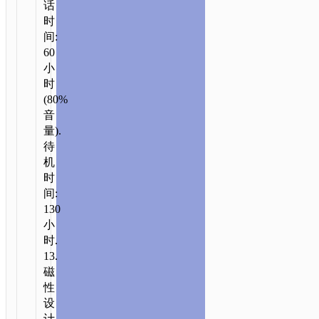
话
时
间:
60
小
时
(80%
音
量).
待
机
时
间:
130
小
时.
13.
磁
性
设
计.