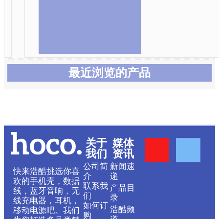
最近浏览的产品
Y
F
关于
媒体
我们
资讯
o
a
公司简
新闻速
快来浩酷挑选你喜
介
递
欢的手机壳，数据
联系我
产品目
u
c
线，蓝牙音响，无
们
录
线充电器，耳机，
如何订
浩酷频
移动电源吧。我们
购