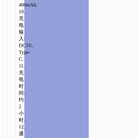
400mAh.
式
10.
无
充
线
电
耳
输
机
入:
DC5V,
Type-
C.
11.
充
电
时
间:
约
2
小
时.
12.
通