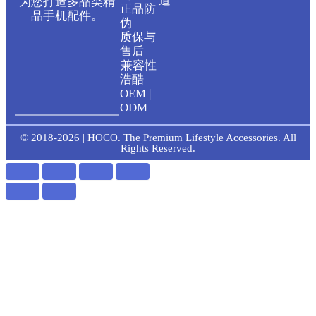
t
e
道
为您打造多品类精
正品防
品手机配件。
伪
u
b
质保与
售后
b
o
兼容性
浩酷
OEM |
e
o
ODM
k
© 2018-2026 | HOCO. The Premium Lifestyle Accessories. All
Rights Reserved.
-
f