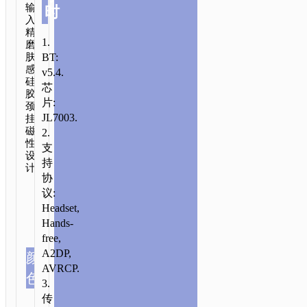
输
时
入.
精
1.
磨
BT:
肤
感
v5.4.
硅
芯
胶
片:
颈
JL7003.
挂.
磁
2.
性
支
设
持
计.
协
议:
Headset,
Hands-
free,
A2DP,
颜
AVRCP.
色
3.
传