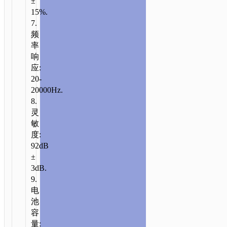
±
15%.
7.
频
率
响
应:
20-
20000Hz.
首
8.
页
/
音
灵
频
敏
类
/
耳
度:
机
/
无
92dB
线
±
耳
3dB.
机
/ ES73
9.
柔
电
雅
池
容
颈
量:
挂