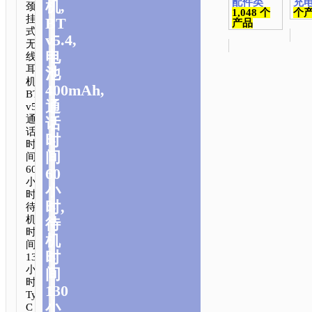
配件类
充
机,
颈
1,048 个
个
挂
BT
产品
式
v5.4,
无
电
线
耳
池
机.
400mAh,
BT
通
v5.4.
通
话
话
时
时
间
间
60
60
小
小
时.
时,
待
机
待
时
机
间
时
130
小
间
时.
130
Type-
小
C