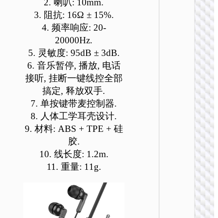
2. 喇叭: 10mm.
可
可
可
可
可
可
3. 阻抗: 16Ω ± 15%.
在
在
在
在
在
在
4. 频率响应: 20-
产
产
产
产
产
产
20000Hz.
品
品
品
品
品
品
页
页
页
页
页
页
5. 灵敏度: 95dB ± 3dB.
有线耳
面
面
面
面
面
面
6. 音乐暂停, 播放, 电话
W112 
上
上
上
上
上
上
接听, 挂断一键线控全部
头戴式
选
选
选
选
选
选
搞定, 释放双手.
务耳机
择
择
择
择
择
择
7. 单按键带麦控制器.
这
这
这
这
这
这
8. 人体工学耳壳设计.
些
些
些
些
些
些
9. 材料: ABS + TPE + 硅
选
选
选
选
选
选
胶.
项
项
项
项
项
项
10. 线长度: 1.2m.
11. 重量: 11g.
有线耳