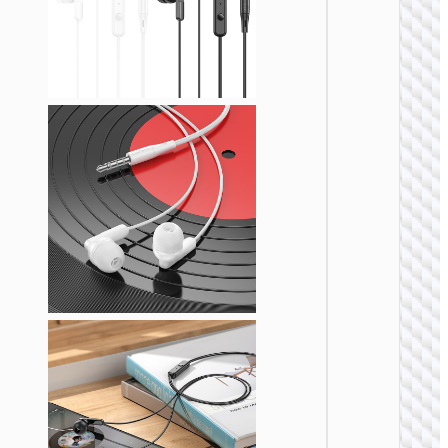
无线耳
W51 佳
无线头
式耳机