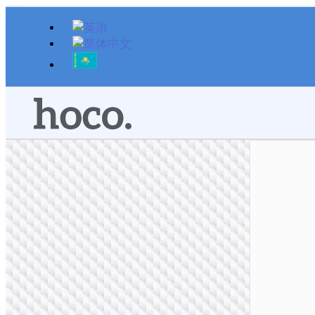
跳
至
内
容