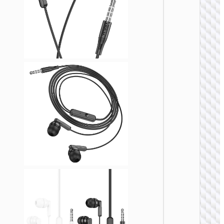
ANC
无线耳
W52 佳
无线头
式耳机