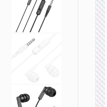
W110 
头戴式
戏耳机
无线耳
W54 悠
主动降
头戴式
线耳机