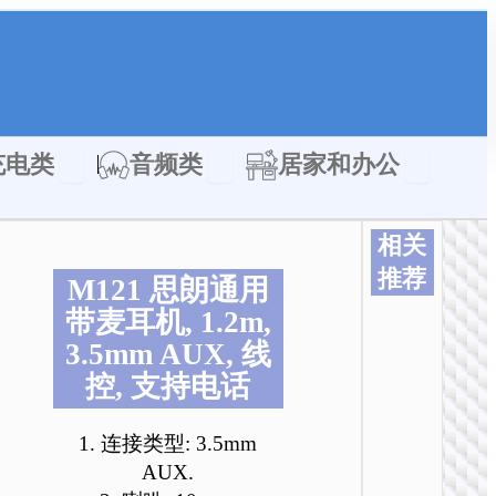
类
Open 充电类
Open 音频类
Open 居家
充电类
音频类
居家和办公
相关
推荐
M121 思朗通用
本
本
本
本
本
本
带麦耳机, 1.2m,
产
产
产
产
产
产
3.5mm AUX, 线
品
品
品
品
品
品
控, 支持电话
有
有
有
有
有
有
多
多
多
多
多
多
种
种
种
种
种
种
1. 连接类型: 3.5mm
变
变
变
变
变
变
AUX.
体
体
体
体
体
体