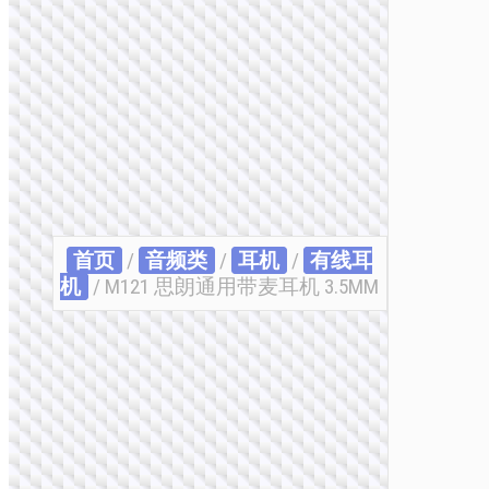
首页
/
音频类
/
耳机
/
有线耳
机
/ M121 思朗通用带麦耳机 3.5MM