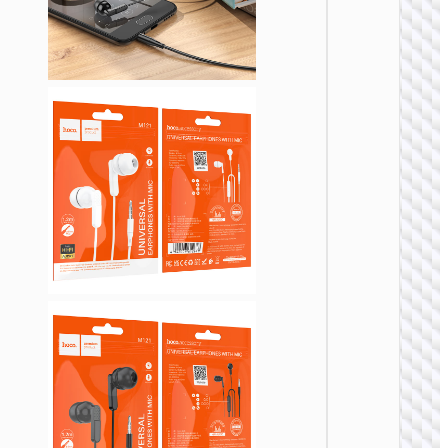
无线耳
W50 萌
无线头
式耳机