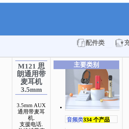
Open 配件
配件类
主要类别
M121 思
朗通用带
麦耳机
3.5mm
3.5mm AUX
通用带麦耳
机.
音频类
334 个产品
支援电话.