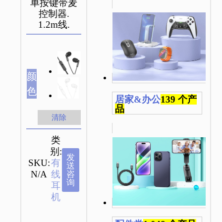
单按键带麦
控制器.
1.2m线.
颜
色
居家&办公
139 个产
品
清除
类
别:
发
SKU:
有
送
N/A
线
咨
询
耳
机