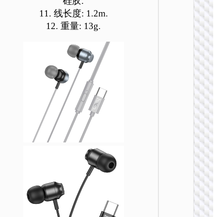
硅胶.
11. 线长度: 1.2m.
W110 
头戴式
12. 重量: 13g.
戏耳机
无线耳
W54 悠
主动降
头戴式
线耳机