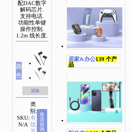
配DAC数字
解码芯片.
支持电话.
功能性单键
操作控制.
1.2m 线长度.
居家&办公
139 个产
品
颜
色
清除
类
别:
发
SKU:
有
送
N/A
线
咨
询
耳