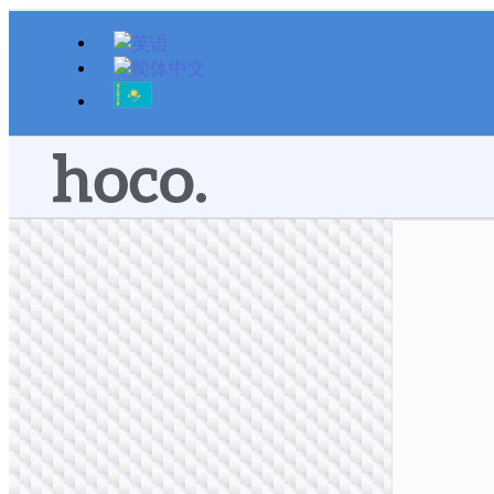
跳
至
内
容