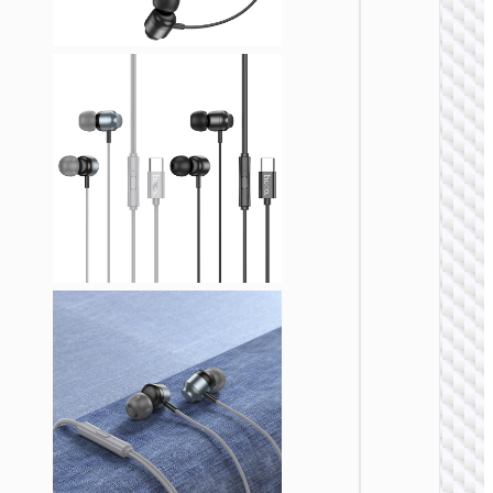
无线耳
W51 佳
无线头
式耳机