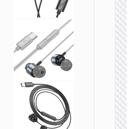
ANC
无线耳
W52 佳
无线头
式耳机