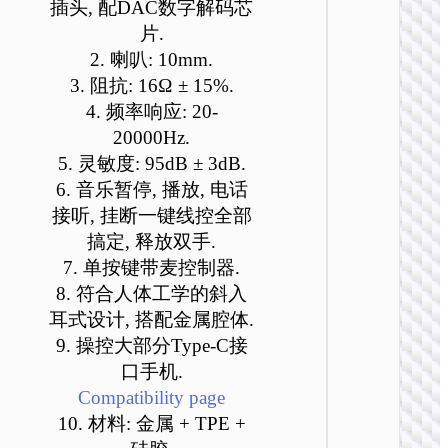
插头, 配DAC数字解码芯
可
可
可
可
可
可
片.
在
在
在
在
在
在
2. 喇叭: 10mm.
产
产
产
产
产
产
品
品
品
品
品
品
3. 阻抗: 16Ω ± 15%.
页
页
页
页
页
页
4. 频率响应: 20-
有线耳
面
面
面
面
面
面
20000Hz.
W112 
上
上
上
上
上
上
5. 灵敏度: 95dB ± 3dB.
头戴式
选
选
选
选
选
选
务耳机
6. 音乐暂停, 播放, 电话
择
择
择
择
择
择
接听, 挂断一键线控全部
这
这
这
这
这
这
搞定, 释放双手.
些
些
些
些
些
些
7. 单按键带麦控制器.
选
选
选
选
选
选
项
项
项
项
项
项
8. 符合人体工学的斜入
耳式设计, 搭配金属腔体.
9. 操控大部分Type-C接
口手机.
Сompatibility page
10. 材料: 金属 + TPE +
有线耳