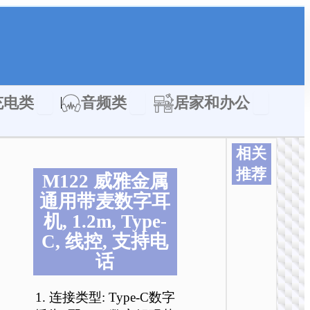
类
Open 充电类
Open 音频类
Open 居家
充电类
音频类
居家和办公
相关
推荐
M122 威雅金属
本
本
本
本
本
本
通用带麦数字耳
产
产
产
产
产
产
机, 1.2m, Type-
品
品
品
品
品
品
C, 线控, 支持电
有
有
有
有
有
有
多
多
多
多
多
多
话
种
种
种
种
种
种
变
变
变
变
变
变
1. 连接类型: Type-C数字
体
体
体
体
体
体