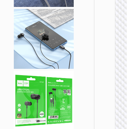
无线耳
W50 萌
无线头
式耳机