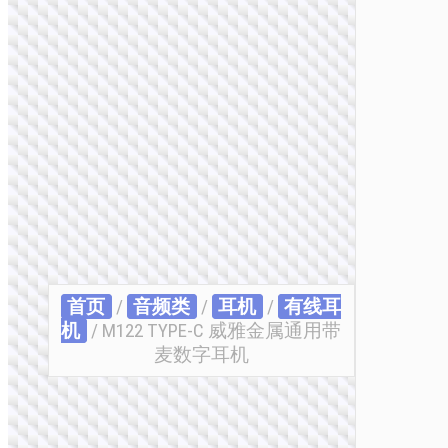
首页
/
音频类
/
耳机
/
有线耳
机
/ M122 TYPE-C 威雅金属通用带
麦数字耳机