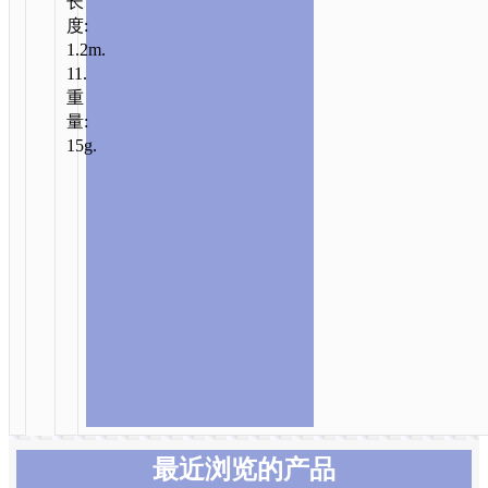
长
度:
1.2m.
11.
重
量:
15g.
最近浏览的产品