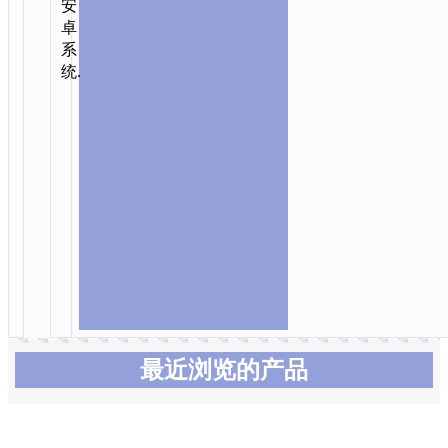
安
卓
系
统.
最近浏览的产品