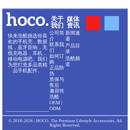
Y
F
关于
媒体
我们
资讯
o
a
公司简
新闻速
快来浩酷挑选你喜
介
递
欢的手机壳，数据
联系我
产品目
u
c
线，蓝牙音响，无
们
录
线充电器，耳机，
如何订
浩酷频
移动电源吧。我们
t
e
购
道
为您打造多品类精
正品防
品手机配件。
伪
u
b
质保与
售后
b
o
兼容性
浩酷
OEM |
e
o
ODM
k
© 2018-2026 | HOCO. The Premium Lifestyle Accessories. All
Rights Reserved.