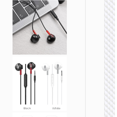
无线耳
W51 佳
无线头
式耳机