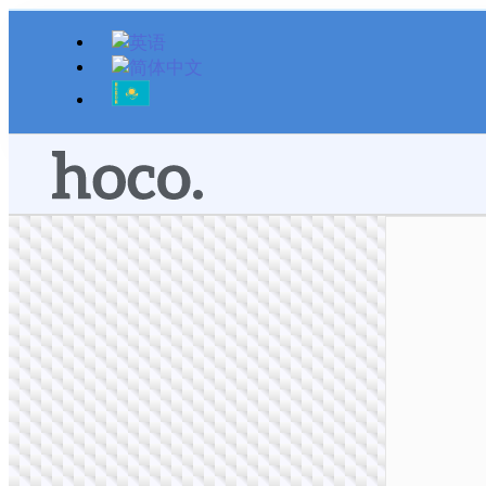
跳
至
内
容