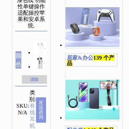
漆包线 功能
性单键操作
适配操控苹
果和安卓系
统.
颜
居家&办公
139 个产
品
色
清除
类
别:
发
SKU:
有
送
N/A
线
咨
询
耳
机