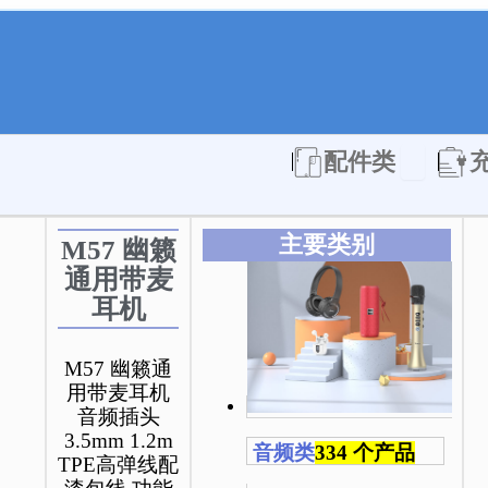
Open 配件
配件类
主要类别
M57 幽籁
通用带麦
耳机
M57 幽籁通
用带麦耳机
音频插头
3.5mm 1.2m
音频类
334 个产品
TPE高弹线配