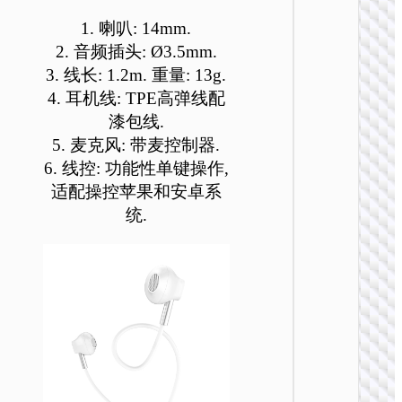
可
可
可
可
可
可
1. 喇叭: 14mm.
在
在
在
在
在
在
2. 音频插头: Ø3.5mm.
产
产
产
产
产
产
3. 线长: 1.2m. 重量: 13g.
品
品
品
品
品
品
页
页
页
页
页
页
4. 耳机线: TPE高弹线配
有线耳
面
面
面
面
面
面
漆包线.
W112 
上
上
上
上
上
上
5. 麦克风: 带麦控制器.
头戴式
选
选
选
选
选
选
6. 线控: 功能性单键操作,
务耳机
择
择
择
择
择
择
适配操控苹果和安卓系
这
这
这
这
这
这
统.
些
些
些
些
些
些
选
选
选
选
选
选
项
项
项
项
项
项
有线耳