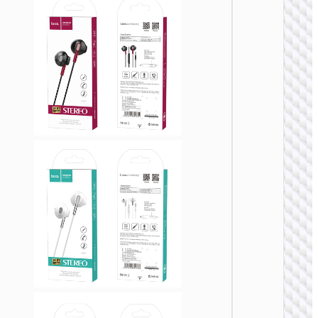
无线耳
W50 萌
无线头
式耳机