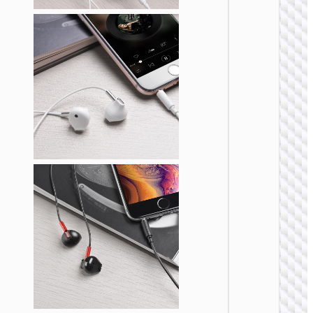
ANC
无线耳
W52 佳
无线头
式耳机