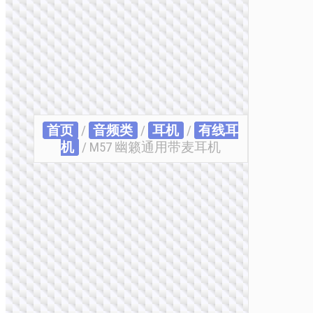
首页
/
音频类
/
耳机
/
有线耳
机
/ M57 幽籁通用带麦耳机