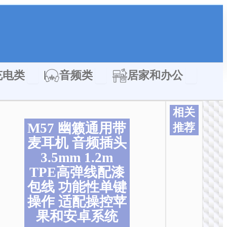
类
Open 充电类
Open 音频类
Open 居家
充电类
音频类
居家和办公
相关
M57 幽籁通用带
推荐
麦耳机 音频插头
本
本
本
本
本
本
产
产
产
产
产
产
3.5mm 1.2m
品
品
品
品
品
品
TPE高弹线配漆
有
有
有
有
有
有
包线 功能性单键
多
多
多
多
多
多
操作 适配操控苹
种
种
种
种
种
种
变
变
变
变
变
变
果和安卓系统
体
体
体
体
体
体