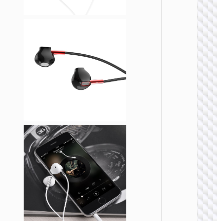
W110 
头戴式
戏耳机
无线耳
W54 悠
主动降
头戴式
线耳机