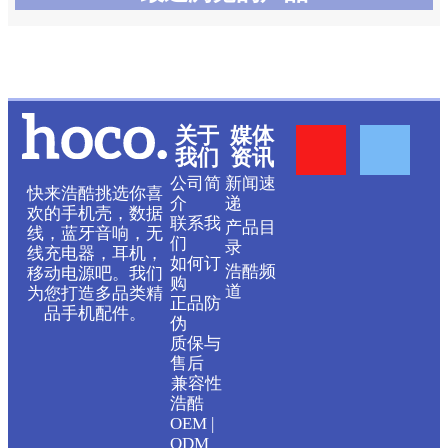
Y
F
关于
媒体
我们
资讯
o
a
公司简
新闻速
快来浩酷挑选你喜
介
递
欢的手机壳，数据
联系我
产品目
u
c
线，蓝牙音响，无
们
录
线充电器，耳机，
如何订
浩酷频
移动电源吧。我们
t
e
购
道
为您打造多品类精
正品防
品手机配件。
伪
u
b
质保与
售后
b
o
兼容性
浩酷
OEM |
ODM