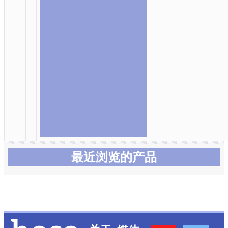
最近浏览的产品