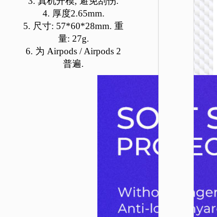
3. 真机开模, 避免刮伤.
可
可
可
可
可
4. 厚度2.65mm.
在
在
在
在
在
5. 尺寸: 57*60*28mm. 重
产
产
产
产
产
量: 27g.
品
品
品
品
品
6. 为 Airpods / Airpods 2
页
页
页
页
页
无线耳
面
面
面
面
面
普遍.
E52 逸
上
上
上
上
上
线音频
选
选
选
选
选
收器耳
择
择
择
择
择
这
这
这
这
这
些
些
些
些
些
选
选
选
选
选
项
项
项
项
项