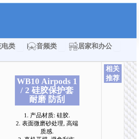
类
Open 充电类
Open 音频类
Open 居家
充电类
音频类
居家和办公
相关
推荐
WB10 Airpods 1
本
本
本
本
本
/ 2 硅胶保护套
产
产
产
产
产
耐磨 防刮
品
品
品
品
品
有
有
有
有
有
多
多
多
多
多
1. 产品材质: 硅胶.
种
种
种
种
种
2. 表面微磨砂处理, 高端
变
变
变
变
变
质感.
体
体
体
体
体