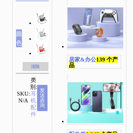
颜
色
居家&办公
139 个产
品
清除
类
别:
发
SKU:
耳
送
N/A
机
咨
询
配
件