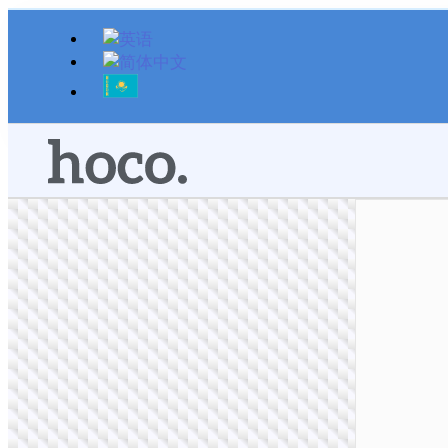
跳
至
内
容