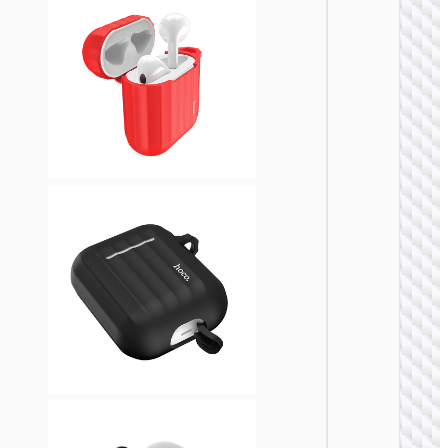
WB21 
无线耳
TPU保
AirPod
Pro
耳机配
WB20 
液态硅