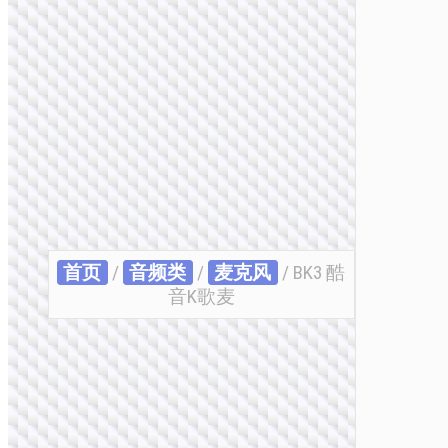
首页
/
音频类
/
麦克风
/ BK3 酷
音K歌麦