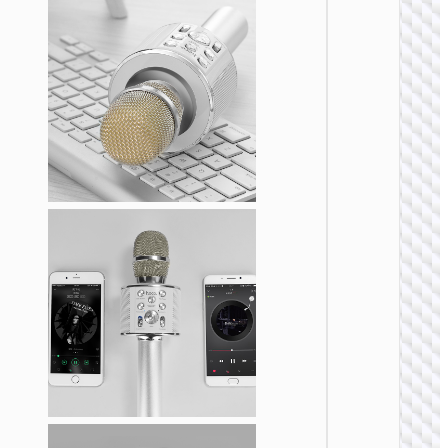
麦克风
L15 双
清唛领
式无线
字麦克
iP+Type
ver.
麦克风
L15 清