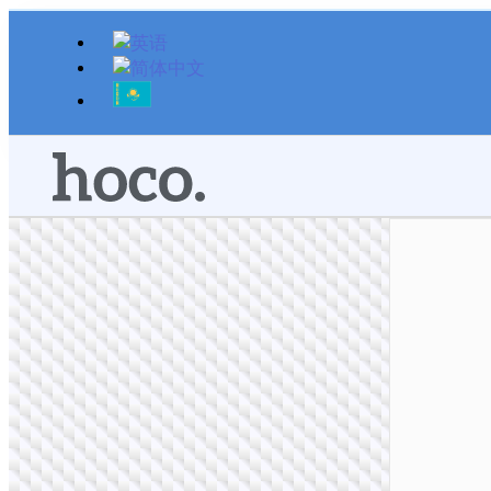
跳
至
内
容