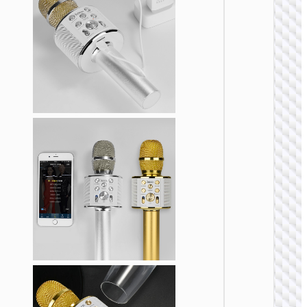
麦克风
BK9 唱
歌麦