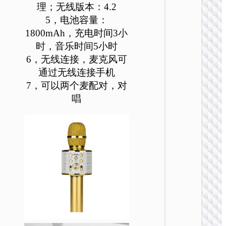
理；无线版本：4.2
可
可
可
可
可
可
在
在
在
在
在
在
5，电池容量：
产
产
产
产
产
产
1800mAh，充电时间3小
品
品
品
品
品
品
时，音乐时间5小时
页
页
页
页
页
页
6，无线连接，麦克风可
麦克风
面
面
面
面
面
面
通过无线连接手机
L17 双
上
上
上
上
上
上
7，可以两个麦配对，对
磁吸领
选
选
选
选
选
选
式无线
唱
择
择
择
择
择
择
字麦克
这
这
这
这
这
这
些
些
些
些
些
些
选
选
选
选
选
选
项
项
项
项
项
项