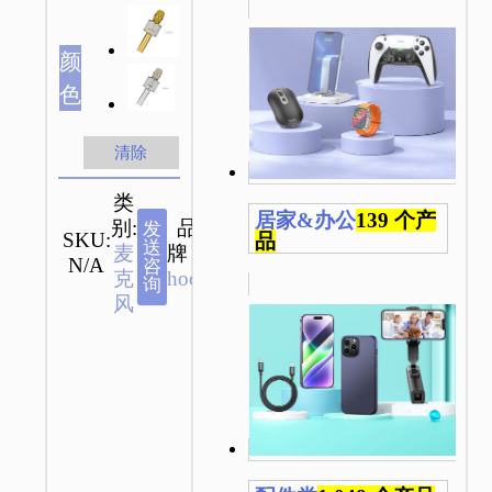
颜
色
清除
类
居家&办公
139 个产
别:
品
发
SKU:
品
送
麦
牌：
N/A
咨
克
hoco
询
风