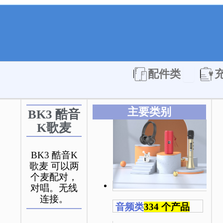
Open 配件
配件类
主要类别
BK3 酷音
K歌麦
BK3 酷音K
歌麦 可以两
个麦配对，
对唱。无线
连接。
音频类
334 个产品