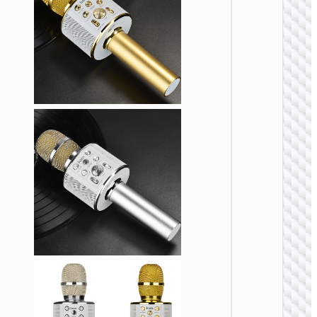
浩酷精
S31 直
线麦克风
三合一
收器