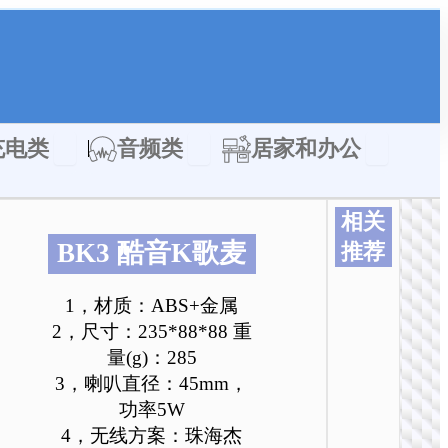
类
Open 充电类
Open 音频类
Open 居家
充电类
音频类
居家和办公
相关
BK3 酷音K歌麦
推荐
本
本
本
本
本
本
产
产
产
产
产
产
1，材质：ABS+金属
品
品
品
品
品
品
2，尺寸：235*88*88 重
有
有
有
有
有
有
量(g)：285
多
多
多
多
多
多
3，喇叭直径：45mm，
种
种
种
种
种
种
功率5W
变
变
变
变
变
变
4，无线方案：珠海杰
体
体
体
体
体
体