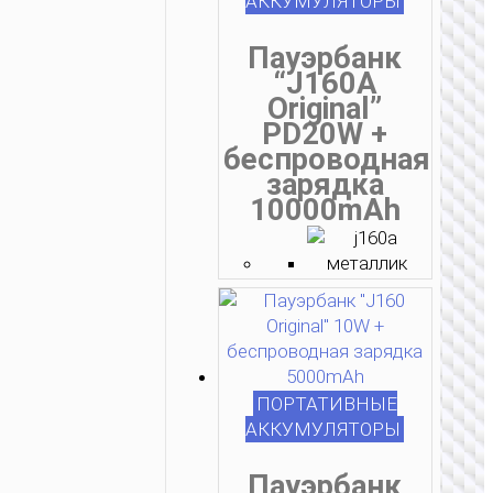
АККУМУЛЯТОРЫ
Пауэрбанк
“J160A
Original”
PD20W +
беспроводная
зарядка
10000mAh
ПОРТАТИВНЫЕ
АККУМУЛЯТОРЫ
Пауэрбанк