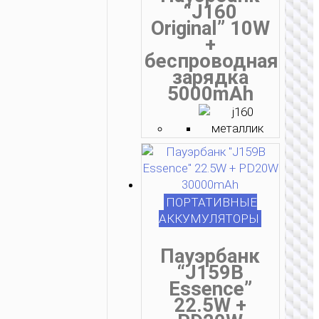
“J160
Original” 10W
+
беспроводная
зарядка
5000mAh
ПОРТАТИВНЫЕ
АККУМУЛЯТОРЫ
Пауэрбанк
“J159B
Essence”
22.5W +