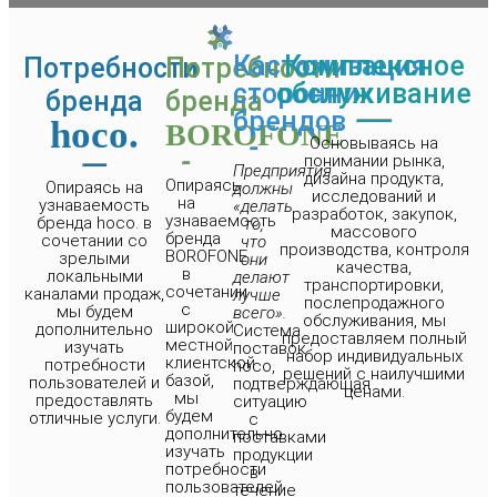
Кастомизация
Комплексное
Потребности
Потребности
сторонних
обслуживание
бренда
бренда
брендов
hoco.
BOROFONE
Основываясь на
понимании рынка,
Предприятия
дизайна продукта,
Опираясь
Опираясь на
должны
исследований и
на
узнаваемость
«делать
разработок, закупок,
узнаваемость
бренда hoco. в
то,
массового
бренда
сочетании со
что
производства, контроля
BOROFONE
зрелыми
они
качества,
в
локальными
делают
транспортировки,
сочетании
каналами продаж,
лучше
послепродажного
с
мы будем
всего».
обслуживания, мы
широкой
дополнительно
Система
предоставляем полный
местной
изучать
поставок
набор индивидуальных
клиентской
потребности
hoco,
решений с наилучшими
базой,
пользователей и
подтверждающая
ценами.
мы
предоставлять
ситуацию
будем
отличные услуги.
с
дополнительно
поставками
изучать
продукции
потребности
в
пользователей
течение