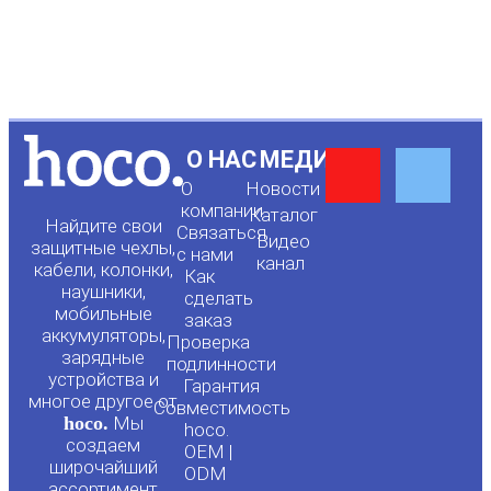
Y
F
О НАС
МЕДИА
О
Новости
o
a
компании
Каталог
Найдите свои
Связаться
Видео
защитные чехлы,
с нами
канал
u
c
кабели, колонки,
Как
наушники,
сделать
мобильные
t
e
заказ
аккумуляторы,
Проверка
зарядные
подлинности
u
b
устройства и
Гарантия
многое другое от
Совместимость
hoco.
Мы
b
o
hoco.
создаем
OEM |
широчайший
ODM
ассортимент