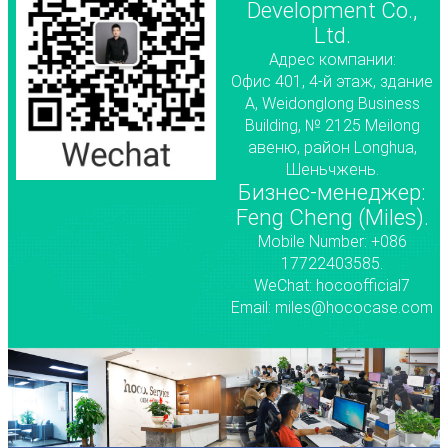
Development Co.,
Ltd.
Адрес компании:
Офис 401, 4-й этаж, здание
A, Weidonglong Business
Building, № 2125 Meilong
авеню, район Longhua,
Шеньчжень.
Бизнес-менеджер:
Feng Cheng (Miles).
Mobile Number: +086
17722403585.
WeChat: hocoofficial7
Email: miles@hococase.com