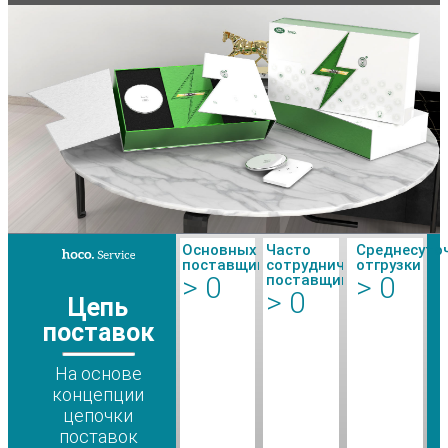
Основных
Часто
Среднесуто
поставщиков
сотрудничающих
отгрузки
>
0
>
0
поставщиков
>
0
Цепь
поставок
На основе
концепции
цепочки
поставок