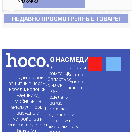
НЕДАВНО ПРОСМОТРЕННЫЕ ТОВАРЫ
Y
F
О НАС
МЕДИА
О
Новости
o
a
компании
Каталог
Найдите свои
Связаться
Видео
защитные чехлы,
с нами
канал
u
c
кабели, колонки,
Как
наушники,
сделать
мобильные
t
e
заказ
аккумуляторы,
Проверка
зарядные
подлинности
u
b
устройства и
Гарантия
многое другое от
Совместимость
hoco.
Мы