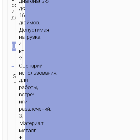
диагональю
офисе
до
и
16
дома.
дюймов.
Допустимая
нагрузка:
4
ЦВЕТ
кг.
2.
Очистить
Сценарий
использования:
Категория:
SKU:
ОТПРАВИТЬ
Настольные
для
Н/Д
ЗАПРОС
подставки
работы,
встреч
или
развлечений.
3.
Материал:
металл
+