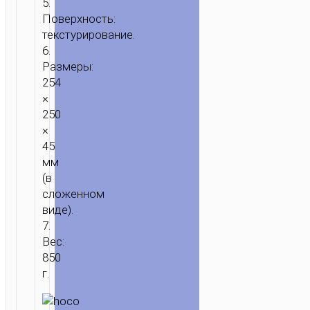
5.
ГЛАВНАЯ
/
ЗАРЯДКА
/
ПОДСТАВКИ
Поверхность:
текстурирование.
/
6.
ДЕРЖАТЕЛИ
/
НАСТОЛЬНЫЕ
Размеры:
ПОДСТАВКИ
/ НАСТОЛЬНАЯ
254
ПОДСТАВКА
×
“HD14
250
HOPE”
×
ВРАЩАЮЩАЯСЯ
45
мм
(в
сложенном
виде).
7.
Вес:
850
г.