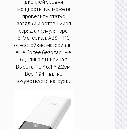
беспр
дисплей уровня
за
мощности, вы можете
100
проверить статус
зарядки и оставшийся
заряд аккумулятора.
5. Материал: ABS + PC
огнестойкие материалы,
еще более безопасные.
6. Длина * Ширина *
ПОРТ
Высота: 10 * 6.1 * 2.2см.
АККУМ
Вес: 194г, вы не
Пауэрб
почувствуете нагрузки.
Origin
беспр
зарядк