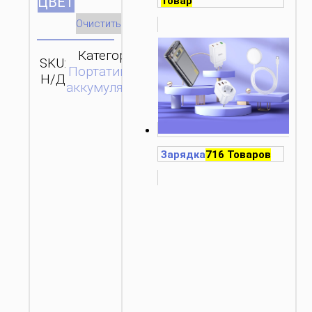
ЦВЕТ
Товар
Очистить
Категория:
SKU:
Бренд:
ОТПРАВИТЬ
Портативные
Н/Д
hoco
ЗАПРОС
аккумуляторы
Зарядка
716 Товаров