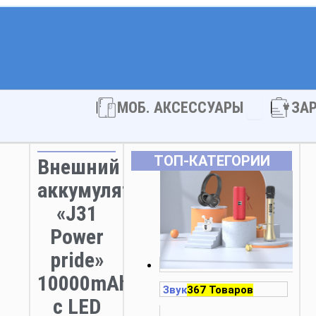
Open МОБ. 
МОБ. АКСЕССУАРЫ
ЗА
ТОП‑КАТЕГОРИИ
Внешний
аккумулятор
«J31
Power
pride»
10000mAh
Звук
367 Товаров
с LED