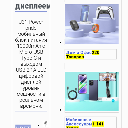
дисплеем
J31 Power
pride
мобильный
блок питания
10000mAh с
Micro-USB
Дом и Офис
220
Товаров
Type-C и
выходом
USB 2.1A LED
цифровой
дисплей
уровня
мощности в
реальном
времени.
Мобильные
Аксессуары
1 141