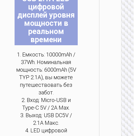
ПОРТ
цифровой
АККУМ
дисплей уровня
мощности в
Пау
“J160B 
реальном
PD
времени
беспр
за
200
1. Емкость: 10000mAh /
37Wh. Номинальная
мощность: 6000mAh (5V
TYP 2.1A), вы можете
путешествовать без
забот.
2. Вход: Micro-USB и
ПОРТ
Type-C 5V / 2A Max.
АККУМ
3. Выход: USB DC5V /
Пау
2.1A Макс.
“J160A 
4. LED цифровой
PD