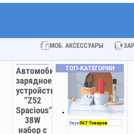
Open МОБ. 
МОБ. АКСЕССУАРЫ
ЗА
ТОП‑КАТЕГОРИИ
Автомобильное
зарядное
устройство
“Z52
Spacious”
38W
Звук
367 Товаров
набор с