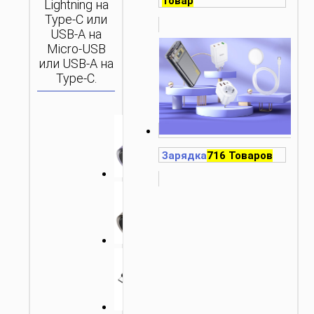
Товар
Lightning на
Type-C или
USB-A на
Micro-USB
или USB-A на
Type-C.
Зарядка
716 Товаров