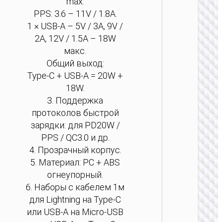
max.
PPS: 3.6 – 11V / 1.8A.
1 × USB-A – 5V / 3A, 9V /
2A, 12V / 1.5A – 18W
макс.
Общий выход:
Type-C + USB-A = 20W +
18W.
3. Поддержка
протоколов быстрой
зарядки: для PD20W /
PPS / QC3.0 и др.
4. Прозрачный корпус.
5. Материал: PC + ABS
огнеупорный.
6. Наборы с кабелем 1м
АВТОМО
для Lightning на Type-C
ЗАРЯ
или USB-A на Micro-USB
УСТРО