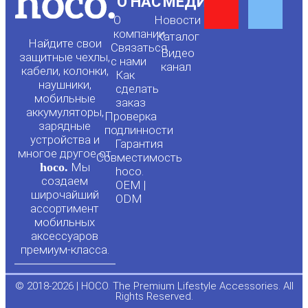
Y
F
О НАС
МЕДИА
О
Новости
o
a
компании
Каталог
Найдите свои
Связаться
Видео
защитные чехлы,
с нами
канал
u
c
кабели, колонки,
Как
наушники,
сделать
мобильные
t
e
заказ
аккумуляторы,
Проверка
зарядные
подлинности
u
b
устройства и
Гарантия
многое другое от
Совместимость
hoco.
Мы
b
o
hoco.
создаем
OEM |
широчайший
ODM
e
o
ассортимент
мобильных
аксессуаров
k
премиум-класса.
-
© 2018-2026 | HOCO. The Premium Lifestyle Accessories. All
Rights Reserved.