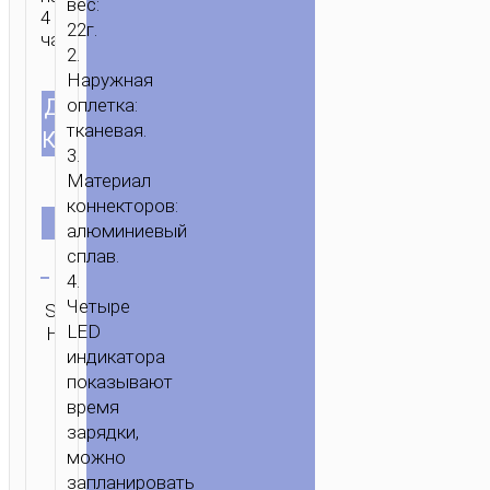
вес:
4
22г.
часа.
2.
Наружная
ДЛИНА
оплетка:
тканевая.
КАБЕЛЯ
3.
Материал
коннекторов:
u44
ЦВЕТ
lightning
алюминиевый
серый
Очистить
сплав.
4.
Четыре
SKU:
Категория:
Бренд:
ОТПРАВИТЬ
LED
Н/Д
Lightning
hoco
ЗАПРОС
индикатора
показывают
ГЛАВНАЯ
/
МОБИЛЬНЫЕ
время
АКСЕССУАРЫ
/
КАБЕЛИ
/
LIGHTNING
/ КАБЕЛЬ
зарядки,
USB
можно
НА
запланировать
LIGHTNING