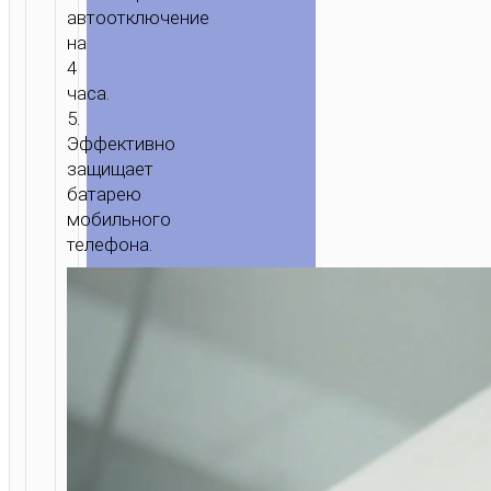
автоотключение
“U44
на
TIMING”
4
ЗАРЯДКА
часа.
ПЕРЕДАЧА
5.
ДАННЫХ
Эффективно
защищает
батарею
мобильного
телефона.