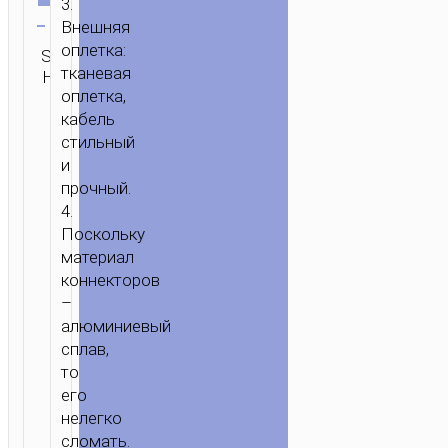
3.
Очистить
ДАННЫХ
Внешняя
оплетка:
SKU:
Категория:
Бренд:
ОТПРАВИТЬ
тканевая
Н/Д
Micro-USB
hoco
ЗАПРОС
оплетка,
кабель
стильный
и
прочный.
4.
Поскольку
материал
коннекторов
–
алюминиевый
сплав,
то
его
нелегко
сломать.