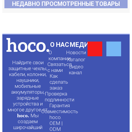
НЕДАВНО ПРОСМОТРЕННЫЕ ТОВАРЫ
Y
F
О НАС
МЕДИА
О
Новости
o
a
компании
Каталог
Найдите свои
Связаться
Видео
защитные чехлы,
с нами
канал
u
c
кабели, колонки,
Как
наушники,
сделать
мобильные
t
e
заказ
аккумуляторы,
Проверка
зарядные
подлинности
u
b
устройства и
Гарантия
многое другое от
Совместимость
hoco.
Мы
b
o
hoco.
создаем
OEM |
широчайший
ODM