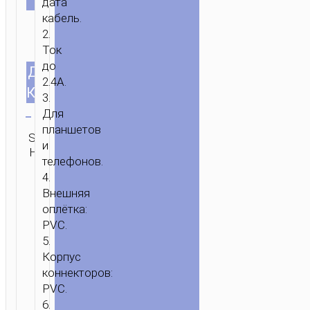
дата
USB
/ КАБЕЛЬ
кабель.
USB
2.
Ток
НА
до
MICRO-
ДЛИНА
1.0м/3.28ft
2.4A.
USB
КАБЕЛЯ
3.
“X107
Очистить
Для
FAVOR”
планшетов
SKU:
Категория:
ОТПРАВИТЬ
и
Н/Д
Micro-USB
ЗАПРОС
телефонов.
4.
Внешняя
оплётка:
PVC.
5.
Корпус
коннекторов:
PVC.
6.