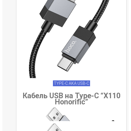
TYPE-C AKA USB-C
Кабель USB на Type-C “X110
Honorific”