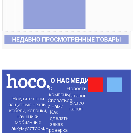
НЕДАВНО ПРОСМОТРЕННЫЕ ТОВАРЫ
Y
F
О НАС
МЕДИА
О
Новости
o
a
компании
Каталог
Найдите свои
Связаться
Видео
защитные чехлы,
с нами
канал
u
c
кабели, колонки,
Как
наушники,
сделать
мобильные
t
e
заказ
аккумуляторы,
Проверка