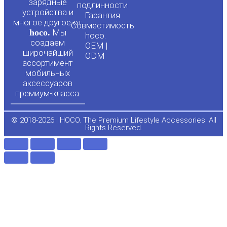
зарядные
подлинности
u
b
устройства и
Гарантия
многое другое от
Совместимость
hoco.
Мы
b
o
hoco.
создаем
OEM |
широчайший
ODM
e
o
ассортимент
мобильных
аксессуаров
k
премиум-класса.
-
© 2018-2026 | HOCO. The Premium Lifestyle Accessories. All
Rights Reserved.
f