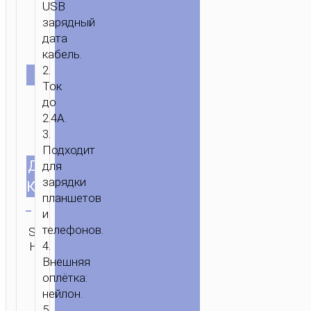
USB
зарядный
ГЛАВНАЯ
/
МОБИЛЬНЫЕ
дата
АКСЕССУАРЫ
/
КАБЕЛИ
/
MICRO-
кабель.
USB
/ КАБЕЛЬ
2.
ЦВЕТ
USB
Ток
НА
до
MICRO-
2.4A.
USB
3.
Подходит
“X113
ДЛИНА
для
1.0м/3.28ft
BENEFICIO”
зарядки
КАБЕЛЯ
Очистить
планшетов
и
телефонов.
SKU:
Категория:
ОТПРАВИТЬ
4.
Н/Д
Micro-USB
ЗАПРОС
Внешняя
оплётка:
нейлон.
5.