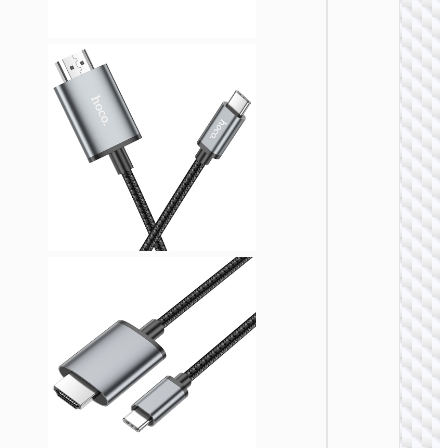
ВИДЕ
КАБЕЛ
Кабел
HDTV
штеке
на HDT
гнезд
“US13” 
ВИДЕ