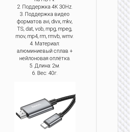
на
на
на
на
на
2. Поддержка 4K 30Hz.
стр
стр
стр
стр
стр
3. Поддержка видео
тов
тов
тов
тов
тов
форматов avi, divx, mkv,
TS, dat, vob, mpg, mpeg,
LIGHTNI
mov, mp4, rm, rmvb, wmv.
4. Материал:
Кабел
для
алюминиевый сплав +
Lightni
нейлоновая оплётка.
на HDT
5. Длина: 2м.
“UA27
6. Вес: 40г.