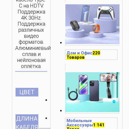
C на HDTV.
Поддержка
4K 30Hz.
Поддержка
различных
видео
форматов.
Алюминиевый
Дом и Офис
220
сплав и
Товаров
нейлоновая
оплётка.
ЦВЕТ
2м/6.56ft
ДЛИНА
Мобильные
Аксессуары
1 141
КАБЕЛЯ