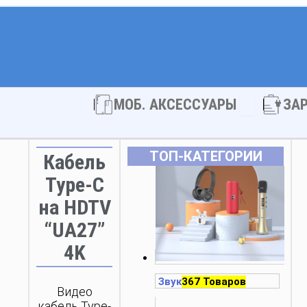
Open МОБ. 
МОБ. АКСЕССУАРЫ
ЗА
ТОП‑КАТЕГОРИИ
Кабель
Type-C
на HDTV
“UA27”
4K
Звук
367 Товаров
Видео
кабель Type-