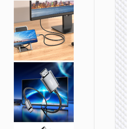
VGA
“US11
ВИДЕ
КАБЕЛ
Кабел
HDTV н
HDTV
“US09
Cutting
edge” 