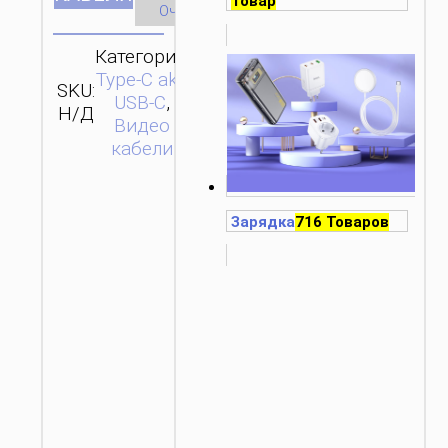
Товар
Очистить
Категории:
Type-C aka
SKU:
ОТПРАВИТЬ
USB-C
,
Н/Д
ЗАПРОС
Видео
кабели
Зарядка
716 Товаров