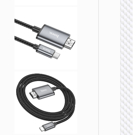
КАБЕЛ
Кабел
HDTV н
VGA
“US12
ВИДЕ
КАБЕЛ
Кабел
VGA н