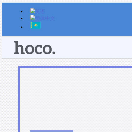
跳
至
内
容