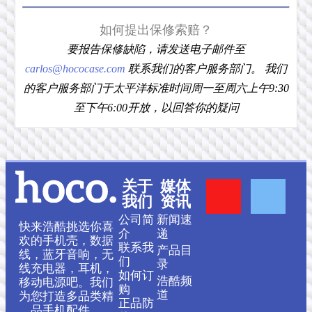
如何提出保修索赔？
要报告保修缺陷，请发送电子邮件至
carlos@hococase.com
联系我们的客户服务部门。 我们
的客户服务部门于太平洋标准时间周一至周六上午9:30
至下午6:00开放，以回答你的疑问
Y
F
关于
媒体
我们
资讯
o
a
公司简
新闻速
快来浩酷挑选你喜
介
递
欢的手机壳，数据
联系我
产品目
u
c
线，蓝牙音响，无
们
录
线充电器，耳机，
如何订
浩酷频
移动电源吧。我们
t
e
购
道
为您打造多品类精
正品防
品手机配件。