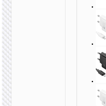
充电器
AC20C 旅顺澳规转欧
规插头 AU to EU