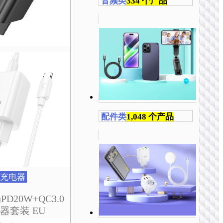
音频类
334 个产品
在
在
在
在
在
产
产
产
产
产
品
品
品
品
品
页
页
页
页
页
面
面
面
面
面
上
上
上
上
上
选
选
选
选
选
择
择
择
择
择
这
这
这
这
这
些
些
些
些
些
配件类
1,048 个产品
选
选
选
选
选
项
项
项
项
项
充电器
PD20W+QC3.0
器套装 EU