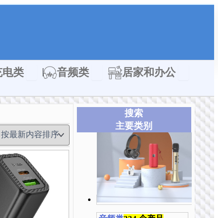
类
Open 充电类
Open 音频类
Open 居家
充电类
音频类
居家和办公
搜索
主要类别
本
本
本
本
本
产
产
产
产
产
品
品
品
品
品
有
有
有
有
有
多
多
多
多
多
种
种
种
种
种
变
变
变
变
变
体。
体。
体。
体。
体。
可
可
可
可
可