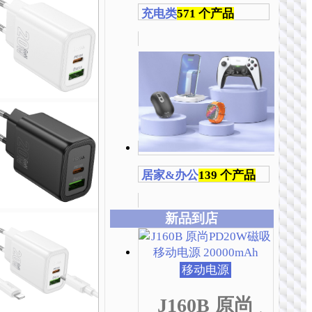
充电类
571 个产品
居家&办公
139 个产品
新品到店
本
本
本
本
本
本
产
产
产
产
产
产
品
品
品
品
品
品
移动电源
有
有
有
有
有
有
多
多
多
多
多
多
J160B 原尚