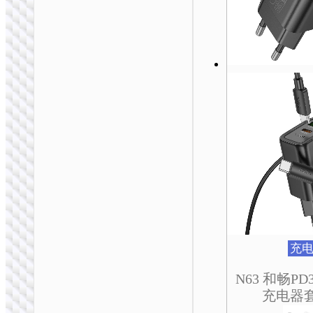
可
可
可
可
可
可
在
在
在
在
在
在
产
产
产
产
产
产
品
品
品
品
品
品
页
页
页
页
页
页
面
面
面
面
面
面
上
上
上
上
上
上
选
选
选
选
选
选
择
择
择
择
择
择
这
这
这
这
这
这
些
些
些
些
些
些
选
选
选
选
选
选
充电器
项
项
项
项
项
项
AC25 迷你单口
PD30W万能旅行充电
器套装 EU / US / UK /
充
AU
N63 和畅PD3
充电器套