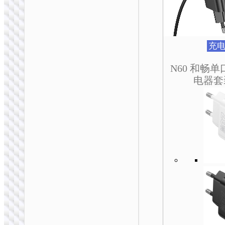
充电器
AC20D 旅顺印度规转
欧规插头 IN to EU
充
N60 和畅单
电器套