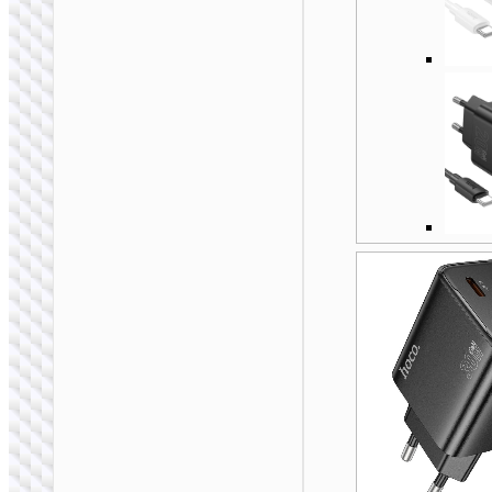
充电器
AC20B 旅顺英规转欧
规插头 UK to EU