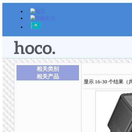
跳
至
内
容
相关类别
相关产品
显示 16-30 个结果（
本
本
本
本
本
本
产
产
产
产
产
产
品
品
品
品
品
品
有
有
有
有
有
有
多
多
多
多
多
多
种
种
种
种
种
种
变
变
变
变
变
变
体。
体。
体。
体。
体。
体。