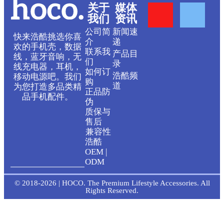
Y
F
关于
媒体
我们
资讯
o
a
公司简
新闻速
快来浩酷挑选你喜
介
递
欢的手机壳，数据
联系我
产品目
u
c
线，蓝牙音响，无
们
录
线充电器，耳机，
如何订
浩酷频
移动电源吧。我们
t
e
购
道
为您打造多品类精
正品防
品手机配件。
伪
u
b
质保与
售后
b
o
兼容性
浩酷
OEM |
e
o
ODM
k
© 2018-2026 | HOCO. The Premium Lifestyle Accessories. All
Rights Reserved.
-