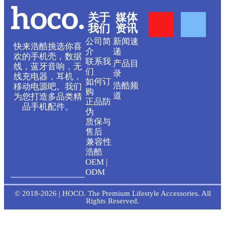
Y
F
关于
媒体
我们
资讯
o
a
公司简
新闻速
快来浩酷挑选你喜
介
递
欢的手机壳，数据
联系我
产品目
u
c
线，蓝牙音响，无
们
录
线充电器，耳机，
如何订
浩酷频
移动电源吧。我们
t
e
购
道
为您打造多品类精
正品防
品手机配件。
伪
u
b
质保与
售后
b
o
兼容性
浩酷
OEM |
e
o
ODM
k
© 2018-2026 | HOCO. The Premium Lifestyle Accessories. All
Rights Reserved.
-